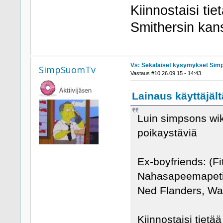
Kiinnostaisi ti
Smithersin kan
Vs: Sekalaiset kysymykset Sim
SimpSuomTv
Vastaus #10 26.09.15 - 14:43
Lainaus käyttäjält
Luin simpsons wik
poikaystäviä
Ex-boyfriends: (F
Nahasapeemapetil
Ned Flanders, Wa
Kiinnostaisi tietä