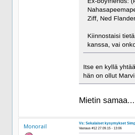
Ex-boyfriends: (
Nahasapeemapet
Ziff, Ned Flande
Kiinnostaisi tie
kanssa, vai onko
Itse en kyllä yht
hän on ollut Mar
Mietin samaa...
Vs: Sekalaiset kysymykset Sim
Monorail
Vastaus #12 27.09.15 - 13:06