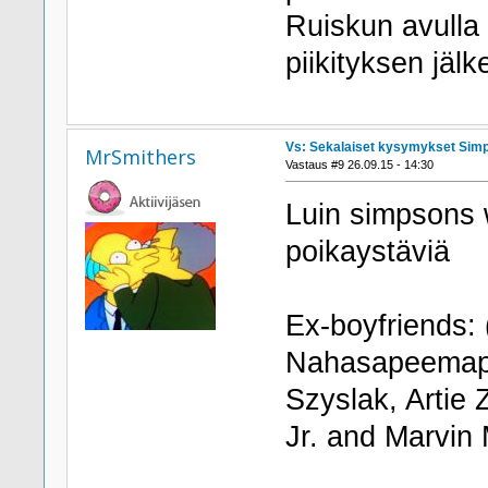
Ruiskun avulla
piikityksen jäl
Vs: Sekalaiset kysymykset Sim
MrSmithers
Vastaus #9 26.09.15 - 14:30
Luin simpsons w
poikaystäviä
Ex-boyfriends:
Nahasapeemape
Szyslak, Artie 
Jr. and Marvin