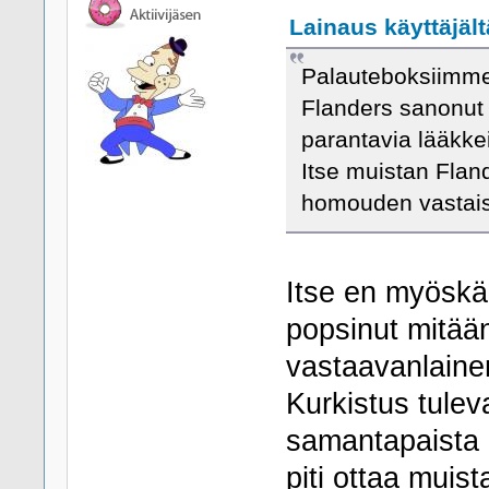
Lainaus käyttäjält
Palauteboksiimme 
Flanders sanonut
parantavia lääkke
Itse muistan Flan
homouden vastaise
Itse en myöskää
popsinut mitään
vastaavanlaine
Kurkistus tule
samantapaista l
piti ottaa muist