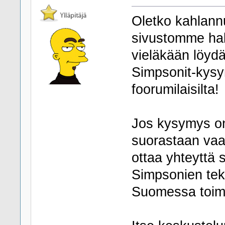
Oletko kahlannu
sivustomme haku
vieläkään löydä
Simpsonit-kys
foorumilaisilta!
Jos kysymys on 
suorastaan vaat
ottaa yhteyttä 
Simpsonien teki
Suomessa toimiv