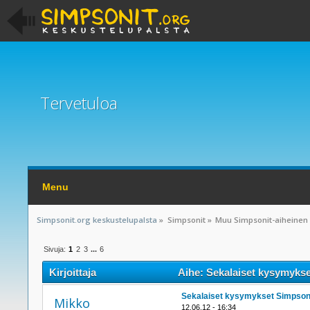
Tervetuloa
Menu
Simpsonit.org keskustelupalsta
»
Simpsonit
»
Muu Simpsonit-aiheinen
Sivuja:
1
2
3
...
6
Kirjoittaja
Aihe: Sekalaiset kysymykse
Sekalaiset kysymykset Simpson
Mikko
12.06.12 - 16:34