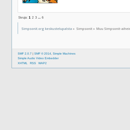
Sivuja:
1
2
3
...
6
Simpsonit.org keskustelupalsta
»
Simpsonit
»
Muu Simpsonit-aihe
SMF 2.0.7
|
SMF © 2014
,
Simple Machines
Simple Audio Video Embedder
XHTML
RSS
WAP2