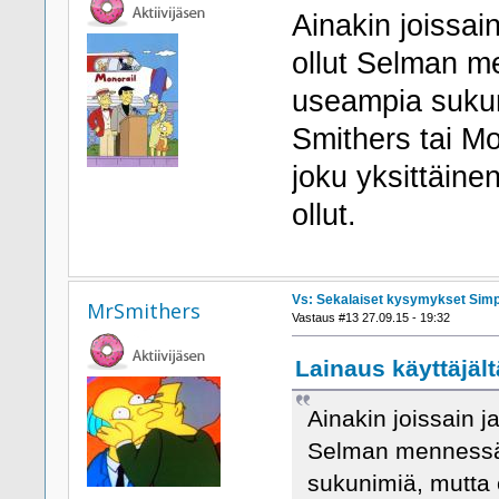
Ainakin joissai
ollut Selman me
useampia sukun
Smithers tai Mo
joku yksittäine
ollut.
Vs: Sekalaiset kysymykset Sim
MrSmithers
Vastaus #13 27.09.15 - 19:32
Lainaus käyttäjält
Ainakin joissain j
Selman mennessä 
sukunimiä, mutta 