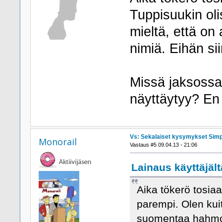
Tuppisuukin oli
mieltä, että o
nimiä. Eihän si
Missä jaksossa 
näyttäytyy? En 
Vs: Sekalaiset kysymykset Sim
Monorail
Vastaus #5 09.04.13 - 21:06
Lainaus käyttäjäl
Aika tökerö tosiaa
parempi. Olen kuit
suomentaa hahmoje