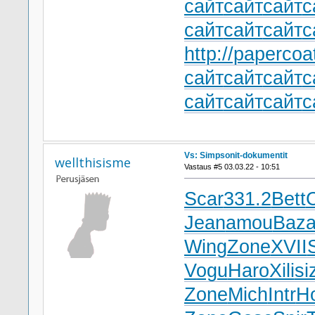
сайт
сайт
сайт
с
сайт
сайт
сайт
с
http://papercoa
сайт
сайт
сайт
с
сайт
сайт
сайт
с
Vs: Simpsonit-dokumentit
wellthisisme
Vastaus #5 03.03.22 - 10:51
Scar
331.2
Bett
Jean
amou
Baz
Wing
Zone
XVII
Vogu
Haro
Xili
si
Zone
Mich
Intr
H