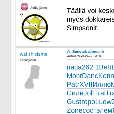
Täällä voi kesk
myös dokkareist
Simpsonit.
Vs: Simpsonit-dokumentit
wellthisisme
Vastaus #1 27.09.21 - 18:41
писа
262.1
Bett
Mont
Danc
Ken
Patr
XVII
Иллю
Сили
Joli
Trai
Tr
Gust
горо
Ludw
Zone
сост
элем