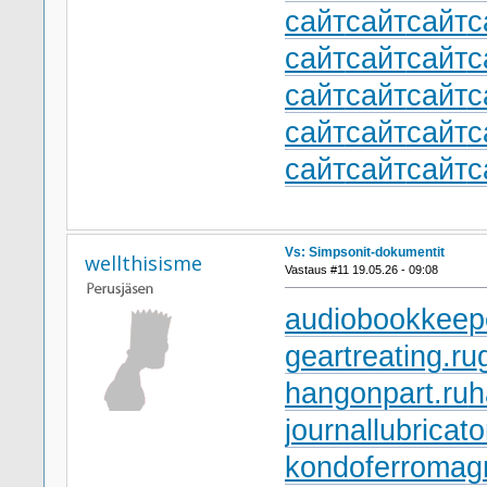
сайт
сайт
сайт
с
сайт
сайт
сайт
с
сайт
сайт
сайт
с
сайт
сайт
сайт
с
сайт
сайт
сайт
с
Vs: Simpsonit-dokumentit
wellthisisme
Vastaus #11 19.05.26 - 09:08
audiobookkeepe
geartreating.ru
hangonpart.ru
h
journallubricato
kondoferromagn