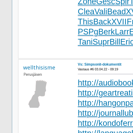
Zone
Gesc
Spir
Clea
Vali
Bead
X
This
Back
XVII
F
PSPg
Berk
Larr
Tani
Supr
Bill
Eri
Vs: Simpsonit-dokumentit
wellthisisme
Vastaus #6 03.04.22 - 09:19
http://audioboo
http://geartreat
http://hangonpa
http://journallub
http://kondofer