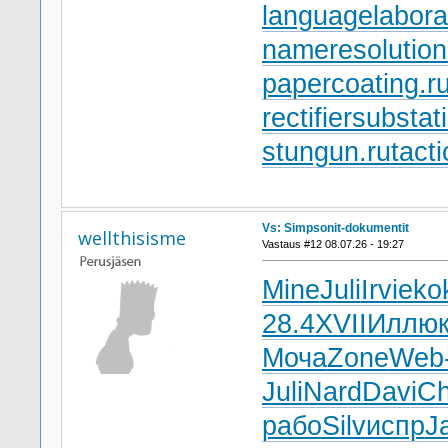
languagelabora
nameresolution
papercoating.r
rectifiersubstat
stungun.ru
tact
Vs: Simpsonit-dokumentit
wellthisisme
Vastaus #12 08.07.26 - 19:27
Mine
Juli
Irvi
eko
28.4
XVII
Иллю
Моча
Zone
Web
Juli
Nard
Davi
Ch
рабо
Silv
испр
J