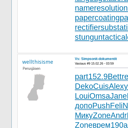
nameresolution
papercoating
pa
rectifiersubstat
stungun
tactica
Vs: Simpsonit-dokumentit
wellthisisme
Vastaus #9 15.02.26 - 03:59
part
152.9
Bett
re
Deko
Cuis
Alex
Loui
Omsa
Jane
допо
Push
Feli
N
Мику
Zone
Andr
Zone
врем
190а