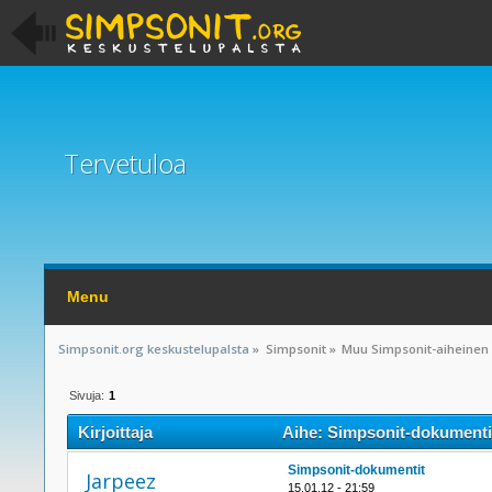
Tervetuloa
Menu
Simpsonit.org keskustelupalsta
»
Simpsonit
»
Muu Simpsonit-aiheinen
Sivuja:
1
Kirjoittaja
Aihe: Simpsonit-dokumentit
Simpsonit-dokumentit
Jarpeez
15.01.12 - 21:59