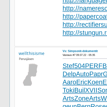
http://language
http://namereso
http://papercoa
http://rectifiers
http://stungun.
Vs: Simpsonit-dokumentit
wellthisisme
Vastaus #7 09.07.22 - 05:35
Stef
504
PERF
B
Delp
Auto
Papr
G
Aaro
Eric
Koen
E
Toki
Buil
XVII
So
Arts
Zone
Arts
W
geun
Bern
Rose