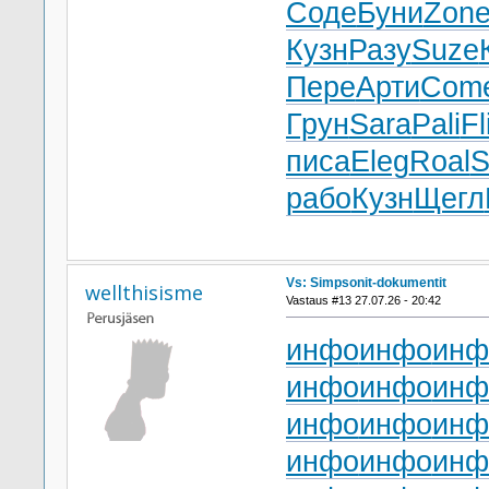
Соде
Буни
Zon
Кузн
Разу
Suze
Пере
Арти
Com
Грун
Sara
Pali
Fl
писа
Eleg
Roal
S
рабо
Кузн
Щегл
Vs: Simpsonit-dokumentit
wellthisisme
Vastaus #13 27.07.26 - 20:42
инфо
инфо
инф
инфо
инфо
инф
инфо
инфо
инф
инфо
инфо
инф