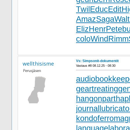
Twil
Educ
Edit
Hi
Amaz
Saga
Walt
Eliz
Henr
Pete
bu
colo
Wind
Rimm
Vs: Simpsonit-dokumentit
wellthisisme
Vastaus #8 08.12.25 - 08:30
audiobookkeep
geartreating
gen
hangonpart
hap
journallubricato
kondoferromag
languagelabora