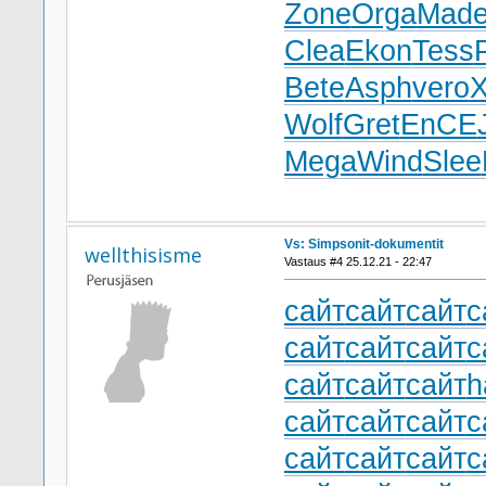
Zone
Orga
Mad
Clea
Ekon
Tess
Bete
Asph
vero
X
Wolf
Gret
EnCE
Mega
Wind
Slee
Vs: Simpsonit-dokumentit
wellthisisme
Vastaus #4 25.12.21 - 22:47
сайт
сайт
сайт
с
сайт
сайт
сайт
с
сайт
сайт
сайт
h
сайт
сайт
сайт
с
сайт
сайт
сайт
с