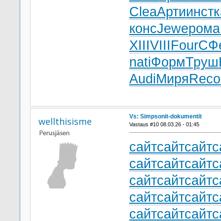
Clea
Арти
инст
конс
Jewe
рома
XIII
VIII
Four
СФ
nati
Форм
Труш
Audi
Миря
Reco
Vs: Simpsonit-dokumentit
wellthisisme
Vastaus #10 08.03.26 - 01:45
сайт
сайт
сайт
с
сайт
сайт
сайт
с
сайт
сайт
сайт
с
сайт
сайт
сайт
с
сайт
сайт
сайт
с