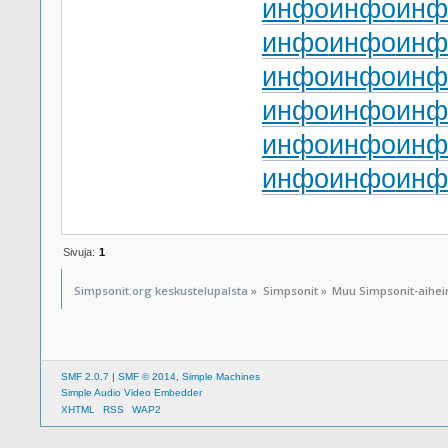
инфо
инфо
инф
инфо
инфо
инф
инфо
инфо
инф
инфо
инфо
инф
инфо
инфо
инф
инфо
инфо
инф
Sivuja:
1
Simpsonit.org keskustelupalsta
»
Simpsonit
»
Muu Simpsonit-aihe
SMF 2.0.7
|
SMF © 2014
,
Simple Machines
Simple Audio Video Embedder
XHTML
RSS
WAP2