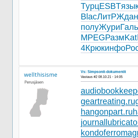
Турц
ESBT
язы
Blac
ЛитР
Жда
полу
Жури
Гал
MPEG
Разм
Kat
4
Крюк
инфо
Ро
Vs: Simpsonit-dokumentit
wellthisisme
Vastaus #2 08.10.21 - 14:05
audiobookkeepe
geartreating.ru
hangonpart.ru
h
journallubricato
kondoferromagn