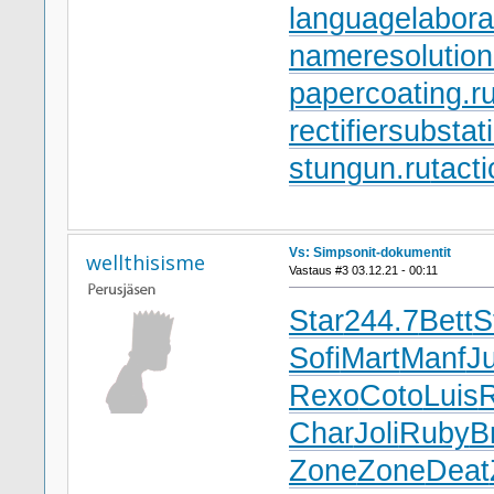
languagelabora
nameresolution
papercoating.r
rectifiersubstat
stungun.ru
tact
Vs: Simpsonit-dokumentit
wellthisisme
Vastaus #3 03.12.21 - 00:11
Star
244.7
Bett
S
Sofi
Mart
Manf
Ju
Rexo
Coto
Luis
Char
Joli
Ruby
B
Zone
Zone
Deat