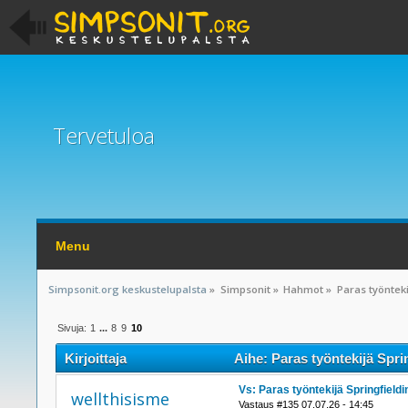
Tervetuloa
Menu
Simpsonit.org keskustelupalsta
»
Simpsonit
»
Hahmot
»
Paras työnteki
Sivuja:
1
...
8
9
10
Kirjoittaja
Aihe: Paras työntekijä Sprin
Vs: Paras työntekijä Springfieldi
wellthisisme
Vastaus #135 07.07.26 - 14:45