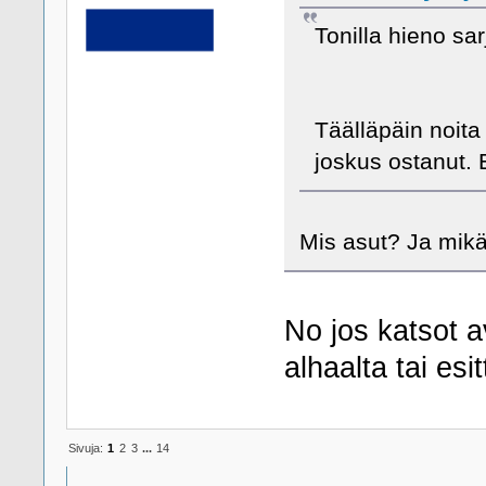
Tonilla hieno sar
Täälläpäin noita
joskus ostanut. 
Mis asut? Ja mikä
No jos katsot av
alhaalta tai es
Sivuja:
1
2
3
...
14