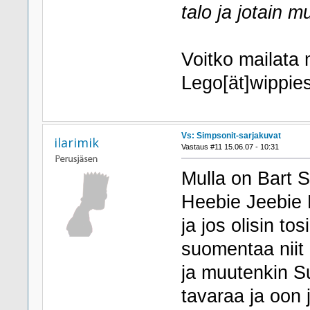
talo ja jotain 
Voitko mailata 
Lego[ät]wippie
Vs: Simpsonit-sarjakuvat
ilarimik
Vastaus #11 15.06.07 - 10:31
Mulla on Bart 
Heebie Jeebie Hu
ja jos olisin to
suomentaa niit 
ja muutenkin S
tavaraa ja oon 