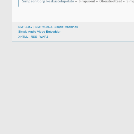
Simpsonit.org keskustelupalsta
»
Simpsonit
»
Oheistuotteet
»
Simp
SMF 2.0.7
|
SMF © 2014
,
Simple Machines
Simple Audio Video Embedder
XHTML
RSS
WAP2