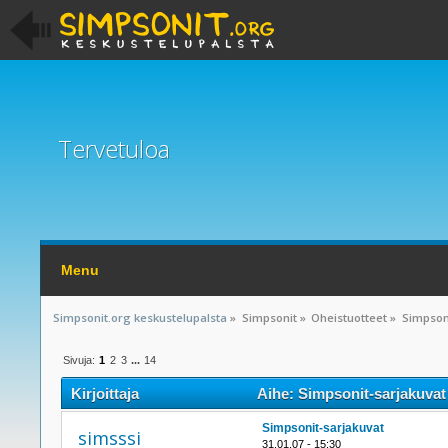
Tervetuloa
Menu
Simpsonit.org keskustelupalsta
»
Simpsonit
»
Oheistuotteet
»
Simpson
Sivuja:
1
2
3
...
14
Kirjoittaja
Aihe: Simpsonit-sarjakuvat
Simpsonit-sarjakuvat
simsssi
31.01.07 - 15:30