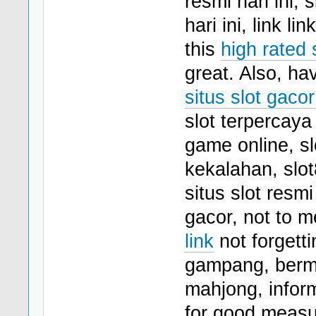
resmi hari ini, 
hari ini, link li
this
high rated 
great. Also, ha
situs slot gaco
slot terpercaya
game online, sl
kekalahan, slot
situs slot resmi
gacor, not to m
link
not forgetti
gampang, berma
mahjong, infor
for good meas