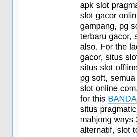
apk slot pragma
slot gacor onlin
gampang, pg sof
terbaru gacor, 
also. For the l
gacor, situs sl
situs slot offlin
pg soft, semua 
slot online com
for this
BANDA
situs pragmatic
mahjong ways 2 
alternatif, slot 