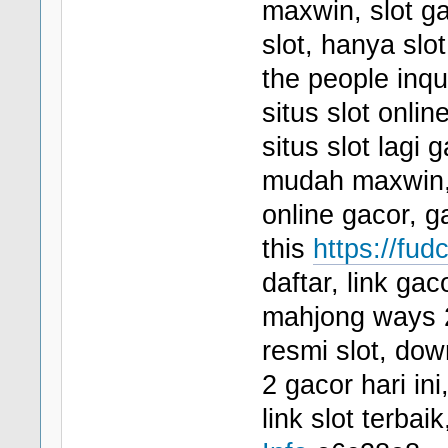
maxwin, slot ga
slot, hanya slot
the people inqu
situs slot onlin
situs slot lagi 
mudah maxwin, 
online gacor, g
this
https://fud
daftar, link gac
mahjong ways 2, 
resmi slot, do
2 gacor hari ini
link slot terba