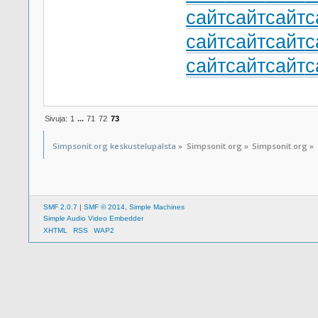
сайт
сайт
сайт
с
сайт
сайт
сайт
с
сайт
сайт
сайт
с
Sivuja:
1
...
71
72
73
Simpsonit.org keskustelupalsta
»
Simpsonit.org
»
Simpsonit.org
»
SMF 2.0.7
|
SMF © 2014
,
Simple Machines
Simple Audio Video Embedder
XHTML
RSS
WAP2