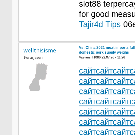
slot88 terperc
for good meas
Tajir4d Tips
06
Vs: China 2021 meat imports fall 
wellthisisme
domestic pork supply weighs
Vastaus #1086 22.07.26 - 11:26
сайт
сайт
сайт
с
сайт
сайт
сайт
с
сайт
сайт
сайт
с
сайт
сайт
сайт
с
сайт
сайт
сайт
с
сайт
сайт
сайт
с
сайт
сайт
сайт
с