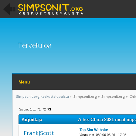
Tervetuloa
Menu
Simpsonit.org keskustelupalsta
»
Simpsonit.org
»
Simpsonit.org
»
Chi
Sivuja:
1
...
71
72
73
Kirjoittaja
Aihe: China 2021 meat impor
(Luettu 252597 kertaa)
Top Slot Website
FrankJScott
Vastaus #1080 06.05.26 - 17:08