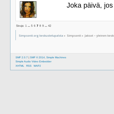
Joka päivä, jo
Sivuja:
1
...
5
6
7
8
9
...
42
Simpsonit.org keskustelupalsta
»
Simpsonit
»
Jaksot – yleinen kes
SMF 2.0.7
|
SMF © 2014
,
Simple Machines
Simple Audio Video Embedder
XHTML
RSS
WAP2