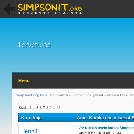
Tervetuloa
Menu
Simpsonit.org keskustelupalsta
»
Simpsonit
»
Jaksot – yleinen keskust
Sivuja:
1
...
5
6
7
8
9
...
42
Kirjoittaja
Aihe: Kuinka usein katsot 
Vs: Kuinka usein katsot Simpson
Jenn4
Vastaus #90 10.01.09 - 19:33