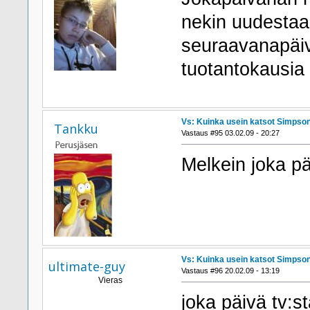
nekin uudestaa
seuraavanapäiv
tuotantokausi
Vs: Kuinka usein katsot Simpson
Tankku
Vastaus #95 03.02.09 - 20:27
Melkein joka pä
Vs: Kuinka usein katsot Simpson
ultimate-guy
Vastaus #96 20.02.09 - 13:19
Vieras
joka päivä tv:s