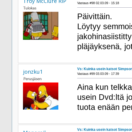
Troy McClure RIP
Vastaus #98 02.03.09 - 15:18
Päivittäin.
Löytyy semmoise
jakohinasiistit
pläjäyksenä, jo
Vs: Kuinka usein katsot Simpson
jonzku1
Vastaus #99 03.03.09 - 17:39
Aina kun telkka
usein Dvd:ltä j
tuota enään peru
Vs: Kuinka usein katsot Simpson