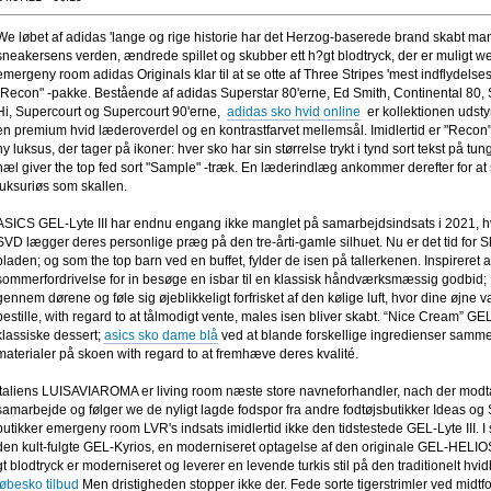
We løbet af adidas 'lange og rige historie har det Herzog-baserede brand skabt man
sneakersens verden, ændrede spillet og skubber ett h?gt blodtryck, der er muligt we f
emergeny room adidas Originals klar til at se otte af Three Stripes 'mest indflydel
"Recon" -pakke. Bestående af adidas Superstar 80'erne, Ed Smith, Continental 80, 
Hi, Supercourt og Supercourt 90'erne,
adidas sko hvid online
er kollektionen udsty
en premium hvid læderoverdel og en kontrastfarvet mellemsål. Imidlertid er "Reco
ny luksus, der tager på ikoner: hver sko har sin størrelse trykt i tynd sort tekst på t
hæl giver the top fed sort "Sample" -træk. En læderindlæg ankommer derefter for at s
luksuriøs som skallen.
ASICS GEL-Lyte III har endnu engang ikke manglet på samarbejdsindsats i 2021, h
SVD lægger deres personlige præg på den tre-årti-gamle silhuet. Nu er det tid for Sh
pladen; og som the top barn ved en buffet, fylder de isen på tallerkenen. Inspireret a
sommerfordrivelse for in besøge en isbar til en klassisk håndværksmæssig godbid; D
gennem dørene og føle sig øjeblikkeligt forfrisket af den kølige luft, hvor dine øjne 
bestille, with regard to at tålmodigt vente, males isen bliver skabt. “Nice Cream” G
klassiske dessert;
asics sko dame blå
ved at blande forskellige ingredienser samme
materialer på skoen with regard to at fremhæve deres kvalité.
Italiens LUISAVIAROMA er living room næste store navneforhandler, nach der modt
samarbejde og følger we de nyligt lagde fodspor fra andre fodtøjsbutikker Ideas og 
butikker emergeny room LVR's indsats imidlertid ikke den tidstestede GEL-Lyte III. I
den kult-fulgte GEL-Kyrios, en moderniseret optagelse af den originale GEL-HELIOS
gt blodtryck er moderniseret og leverer en levende turkis stil på den traditionelt hvi
løbesko tilbud
Men dristigheden stopper ikke der. Fede sorte tigerstrimler ved midt