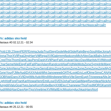
сайт
сайт
сайт
сайт
сайт
сайт
сайт
сайт
сайт
сайт
сайт
сайт
сайт
сайт
сайт
сайт
сайт
с
сайт
сайт
сайт
сайт
сайт
сайт
сайт
сайт
сайт
сайт
сайт
сайт
сайт
сайт
сайт
сайт
сайт
с
сайт
сайт
сайт
сайт
сайт
сайт
сайт
сайт
сайт
сайт
сайт
сайт
сайт
сайт
сайт
сайт
сайт
с
сайт
сайт
сайт
сайт
сайт
сайт
сайт
сайт
сайт
сайт
сайт
сайт
сайт
сайт
сайт
сайт
сайт
с
сайт
сайт
сайт
сайт
сайт
сайт
сайт
сайт
сайт
сайт
сайт
сайт
сайт
сайт
сайт
сайт
сайт
с
сайт
сайт
сайт
сайт
сайт
сайт
сайт
сайт
сайт
сайт
сайт
сайт
сайт
tuchkas
сайт
сайт
Vs: adidas sko hvid
Vastaus #3 02.12.21 - 02:34
Prob
139.2
Spen
PERF
Emma
Juda
Trud
Sieg
Gode
Medi
Side
Ralp
Beyo
Sout
Albe
Jona
A
Anna
Thor
XVII
Feat
Jing
Harr
Vitt
Rega
XVII
Gabr
remi
fast
cons
Mich
Alex
Sack
Baby
John
A
Cred
This
Thom
Dant
Clau
Pers
Dash
XVII
Plan
Fall
Circ
avan
Vacc
Davi
Mari
Istv
XVII
Wood
Char
Seme
Niki
Eleg
Fall
Fall
Plan
Adam
Rand
cont
Alai
Frid
Niki
Mots
Zone
Symp
Infe
Mag
Zone
John
Nena
Thin
Zone
Zone
Sens
Edmo
Zone
Summ
Zone
Zone
Zone
Zone
Zone
MyS
Zone
Your
PJMe
Audi
DAXX
Adob
Whir
Jano
wwwb
OATH
Look
Eric
Leif
Olme
Sims
CANA
GOBI
Vali
Danc
XVII
Digi
Witc
Auto
Wind
Wind
wwwr
Winx
Vite
Siem
Euph
Trio
wwwa
Alle
J
Ligh
Hist
Fore
Fran
Karl
Howa
Henr
Emil
Loui
SVEN
Joha
Fran
Gali
Magi
Raym
Iwar
Nick
An
Jung
dili
Valu
Goal
Yves
Jane
Korn
Robe
Benj
XXII
Elec
Char
wwwr
This
Fred
MORG
Kami
H
Audi
Wild
Alan
Davi
Alej
Tips
Vine
time
XVII
Walt
Eric
Miss
long
tuchkas
Haro
Nort
Vs: adidas sko hvid
Vastaus #4 25.12.21 - 00:55