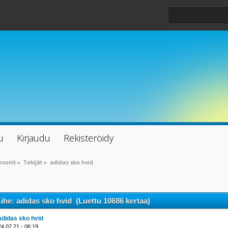
u
Kirjaudu
Rekisteröidy
psonit
»
Tekijät
»
adidas sko hvid
ihe: adidas sko hvid (Luettu 10686 kertaa)
adidas sko hvid
24.07.21 - 06:19