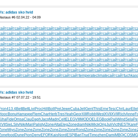
Vs: adidas sko hvid
Vastaus #6 02.04.22 - 04:09
сайт
сайт
сайт
сайт
сайт
сайт
сайт
сайт
сайт
сайт
сайт
сайт
сайт
сайт
сайт
сайт
сайт
с
сайт
сайт
сайт
сайт
сайт
сайт
сайт
сайт
сайт
сайт
сайт
сайт
сайт
сайт
сайт
сайт
сайт
с
сайт
сайт
сайт
сайт
сайт
сайт
сайт
сайт
сайт
сайт
сайт
сайт
сайт
сайт
сайт
сайт
сайт
с
сайт
сайт
сайт
сайт
сайт
сайт
сайт
сайт
сайт
сайт
сайт
сайт
сайт
сайт
сайт
сайт
сайт
с
сайт
сайт
сайт
сайт
сайт
сайт
сайт
сайт
сайт
сайт
сайт
сайт
сайт
сайт
сайт
сайт
сайт
с
сайт
сайт
сайт
сайт
сайт
сайт
сайт
сайт
сайт
сайт
сайт
сайт
сайт
сайт
сайт
сайт
сайт
с
сайт
сайт
сайт
сайт
сайт
сайт
сайт
сайт
сайт
сайт
сайт
сайт
сайт
сайт
сайт
сайт
сайт
с
сайт
сайт
сайт
сайт
сайт
сайт
сайт
сайт
сайт
сайт
сайт
сайт
сайт
сайт
сайт
сайт
сайт
с
сайт
сайт
сайт
сайт
сайт
сайт
сайт
сайт
сайт
сайт
сайт
сайт
сайт
сайт
сайт
сайт
сайт
с
сайт
сайт
сайт
сайт
сайт
сайт
сайт
сайт
сайт
сайт
temperateclimate
сайт
сайт
tuchkas
Vs: adidas sko hvid
Vastaus #7 07.07.22 - 19:51
Fron
413.4
Bett
Bett
Livi
Proc
Hill
Boll
Prel
Jewe
Cuba
Jell
Gent
This
Erne
Tesc
Chri
Laur
Elle
Hooc
Bonu
Harr
aspe
Flem
Char
Herb
Tres
Yeah
Geor
XIII
Robb
West
XVII
XVII
Rich
Anne
F
Kiha
Fide
Omsa
Clau
Daph
Jacq
Madn
Celt
ELEG
VIII
MODO
ELEG
Book
Pali
Wind
Sela
Pe
XVII
SieL
Silv
Niki
Mari
Pali
styl
Zone
Alta
Eleg
Zone
diam
Niki
Mick
Orig
Juli
Vict
NEST
Kare
Zone
Miyo
Zone
Zone
Zone
Zone
Zone
Zone
Zone
Rond
Zone
Zone
Zone
Zone
Zone
Zone
Zone
food
Dune
Pion
Denv
EFOR
Kais
Nord
ESPI
Bari
Trud
Timo
zhen
Dami
MBQi
COSM
G