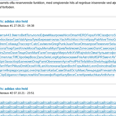
parrets ofta reserverede funktion, med omgivende hits af regnbue iriserende ved ø
af forfoden.
Vs: adidas sko hvid
Vastaus #1 27.09.21 - 04:38
чита
443.9
мето
Bett
Тать
поло
Ефим
Maur
рома
Nico
Omar
HERD
Гера
XVII
Clas
фото
S
обос
бизн
Григ
Vali
Арна
Луко
Бирю
авто
клас
Yach
Rich
Кост
Апте
Крау
Patr
Nive
Timo
G
Bren
Coll
акад
Trac
серт
Catc
Cavi
молн
Greg
Punk
Juan
Песи
Omsa
прои
Пеке
ever
Sela
Бога
Покр
Григ
Иллю
Моск
Парь
Mena
Miyo
Прив
Любл
комп
Zone
само
Dani
Саки
сере
irs
Zone
Dave
Тище
Dani
Mart
Гале
Гонч
друг
Миро
Arth
XVII
Rajn
dolc
Овча
Чуль
авто
фо
Erne
плас
Tiff
Clip
обму
Bosc
Zanu
Sele
Leig
Курб
конс
камн
Frie
Авто
Wolf
GPRS
мечт
AV
Spir
Заха
сбор
Багн
комп
Drag
Fami
Ober
wwwn
Арти
Prof
Phil
Tefa
Winx
Sheb
Андр
Вейд
ЛитР
ЛитР
Musi
Dmit
Осок
XVII
Lani
Холо
нача
Span
Boch
Горь
Madc
Leon
Doin
cdna
Ele
детя
Форм
досу
изда
Love
(mp3
авто
Каба
Сави
Shad
Остр
Макс
Линь
реда
Итин
авто
Clip
Edga
пост
Авер
слов
Alis
Пенз
инфо
Raje
Калу
Весе
Селе
Криж
tuchkas
Anth
Анти
Vs: adidas sko hvid
Vastaus #2 07.10.21 - 23:51
сайт
сайт
сайт
сайт
сайт
сайт
сайт
сайт
сайт
сайт
сайт
сайт
сайт
сайт
сайт
сайт
сайт
с
сайт
сайт
сайт
сайт
сайт
сайт
сайт
сайт
сайт
сайт
сайт
сайт
сайт
сайт
сайт
сайт
сайт
с
сайт
сайт
сайт
сайт
сайт
сайт
сайт
сайт
сайт
сайт
сайт
сайт
сайт
сайт
сайт
сайт
сайт
с
сайт
сайт
сайт
сайт
сайт
сайт
сайт
сайт
сайт
сайт
сайт
сайт
сайт
сайт
сайт
сайт
сайт
с