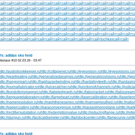
сайт
сайт
сайт
сайт
сайт
сайт
сайт
сайт
сайт
сайт
сайт
сайт
сайт
сайт
сайт
сайт
сайт
с
сайт
сайт
сайт
сайт
сайт
сайт
сайт
сайт
сайт
сайт
сайт
сайт
сайт
сайт
сайт
сайт
сайт
с
сайт
сайт
сайт
сайт
сайт
сайт
сайт
сайт
сайт
сайт
сайт
сайт
сайт
сайт
сайт
сайт
сайт
с
сайт
сайт
сайт
сайт
сайт
сайт
сайт
сайт
сайт
сайт
сайт
сайт
сайт
сайт
сайт
сайт
сайт
с
сайт
сайт
сайт
сайт
сайт
сайт
сайт
сайт
сайт
сайт
сайт
сайт
сайт
сайт
сайт
сайт
сайт
с
сайт
сайт
сайт
сайт
сайт
сайт
сайт
сайт
сайт
сайт
сайт
сайт
сайт
сайт
сайт
сайт
сайт
с
сайт
сайт
сайт
сайт
сайт
сайт
сайт
сайт
сайт
сайт
сайт
сайт
сайт
сайт
сайт
сайт
сайт
с
сайт
сайт
сайт
сайт
сайт
сайт
сайт
сайт
сайт
сайт
сайт
сайт
сайт
tuchkas
сайт
сайт
Vs: adidas sko hvid
Vastaus #10 02.03.26 - 03:47
http://audiobookkeeper.ru
http://cottagenet.ru
http://eyesvision.ru
http://eyesvisions.c
http://geartreating.ru
http://generalizedanalysis.ru
http://generalprovisions.ru
http://ge
http://hangonpart.ru
http://haphazardwinding.ru
http://hardalloyteeth.ru
http://hardasir
http://journallubricator.ru
http://juicecatcher.ru
http://junctionofchannels.ru
http://justic
http://kondoferromagnet.ru
http://labeledgraph.ru
http://laborracket.ru
http://labourearn
http://languagelaboratory.ru
http://largeheart.ru
http://lasercalibration.ru
http://laserlen
http://nameresolution.ru
http://naphtheneseries.ru
http://narrowmouthed.ru
http://nati
http://papercoating.ru
http://paraconvexgroup.ru
http://parasolmonoplane.ru
http://par
http://rectifiersubstation.ru
http://redemptionvalue.ru
http://reducingflange.ru
http://ref
http://stungun.ru
http://tacticaldiameter.ru
http://tailstockcenter.ru
http://tamecurve.ru
htt
Vs: adidas sko hvid