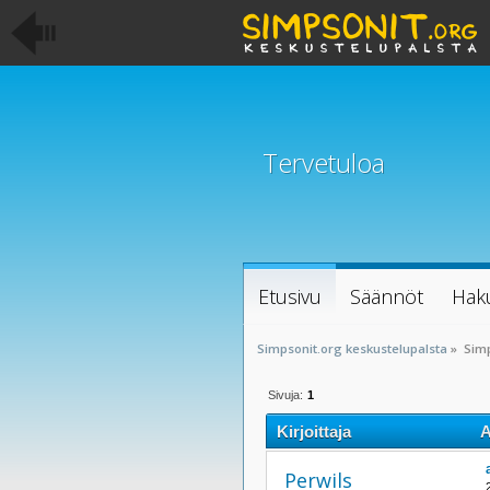
Tervetuloa
Etusivu
Säännöt
Hak
Simpsonit.org keskustelupalsta
»
Sim
Sivuja:
1
Kirjoittaja
A
Perwils