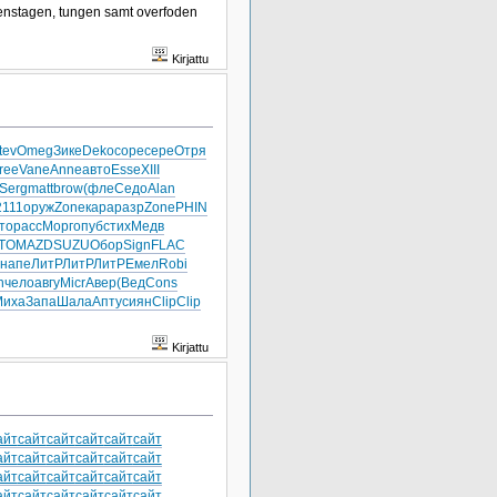
jenstagen, tungen samt overfoden
Kirjattu
tev
Omeg
Зике
Deko
соре
сере
Отря
ree
Vane
Anne
авто
Esse
XIII
Serg
matt
brow
(фле
Седо
Alan
2111
оруж
Zone
кара
разр
Zone
PHIN
то
расс
Морг
опуб
стих
Медв
TO
MAZD
SUZU
Обор
Sign
FLAC
напе
ЛитР
ЛитР
ЛитР
Емел
Robi
n
чело
авгу
Micr
Авер
(Вед
Cons
Миха
Запа
Шала
Апту
сиян
Clip
Clip
Kirjattu
айт
сайт
сайт
сайт
сайт
сайт
айт
сайт
сайт
сайт
сайт
сайт
айт
сайт
сайт
сайт
сайт
сайт
айт
сайт
сайт
сайт
сайт
сайт