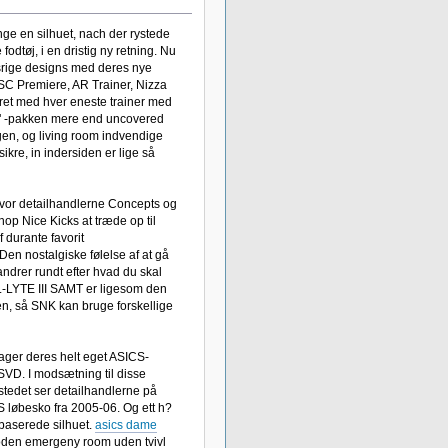
ge en silhuet, nach der rystede
odtøj, i en dristig ny retning. Nu
sesrige designs med deres nye
SC Premiere, AR Trainer, Nizza
ret med hver eneste trainer med
n" -pakken mere end uncovered
ungen, og living room indvendige
ikre, in indersiden er lige så
vor detailhandlerne Concepts og
op Nice Kicks at træde op til
f durante favorit
en nostalgiske følelse af at gå
vandrer rundt efter hvad du skal
EL-LYTE III SAMT er ligesom den
n, så SNK kan bruge forskellige
ager deres helt eget ASICS-
SVD. I modsætning til disse
 stedet ser detailhandlerne på
 løbesko fra 2005-06. Og ett h?
dbaserede silhuet.
asics dame
foden emergeny room uden tvivl