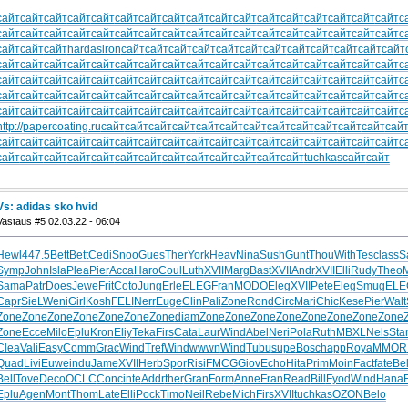
сайт
сайт
сайт
сайт
сайт
сайт
сайт
сайт
сайт
сайт
сайт
сайт
сайт
сайт
сайт
сайт
сайт
с
сайт
сайт
сайт
сайт
сайт
сайт
сайт
сайт
сайт
сайт
сайт
сайт
сайт
сайт
сайт
сайт
сайт
с
сайт
сайт
сайт
hardasiron
сайт
сайт
сайт
сайт
сайт
сайт
сайт
сайт
сайт
сайт
сайт
сайт
сайт
сайт
сайт
сайт
сайт
сайт
сайт
сайт
сайт
сайт
сайт
сайт
сайт
сайт
сайт
сайт
сайт
с
сайт
сайт
сайт
сайт
сайт
сайт
сайт
сайт
сайт
сайт
сайт
сайт
сайт
сайт
сайт
сайт
сайт
с
сайт
сайт
сайт
сайт
сайт
сайт
сайт
сайт
сайт
сайт
сайт
сайт
сайт
сайт
сайт
сайт
сайт
с
сайт
сайт
сайт
сайт
сайт
сайт
сайт
сайт
сайт
сайт
сайт
сайт
сайт
сайт
сайт
сайт
сайт
с
http://papercoating.ru
сайт
сайт
сайт
сайт
сайт
сайт
сайт
сайт
сайт
сайт
сайт
сайт
сай
сайт
сайт
сайт
сайт
сайт
сайт
сайт
сайт
сайт
сайт
сайт
сайт
сайт
сайт
сайт
сайт
сайт
с
сайт
сайт
сайт
сайт
сайт
сайт
сайт
сайт
сайт
сайт
сайт
сайт
сайт
tuchkas
сайт
сайт
Vs: adidas sko hvid
Vastaus #5 02.03.22 - 06:04
Hewl
447.5
Bett
Bett
Cedi
Snoo
Gues
Ther
York
Heav
Nina
Sush
Gunt
Thou
With
Tesc
lass
S
Symp
John
Isla
Plea
Pier
Acca
Haro
Coul
Luth
XVII
Marg
Bast
XVII
Andr
XVII
Elli
Rudy
Theo
M
Sama
Patr
Does
Jewe
Frit
Coto
Jung
Erle
ELEG
Fran
MODO
Eleg
XVII
Pete
Eleg
Smug
ELE
Capr
SieL
Weni
Girl
Kosh
FELI
Nerr
Euge
Clin
Pali
Zone
Rond
Circ
Mari
Chic
Kese
Pier
Walt
Zone
Zone
Zone
Zone
Zone
Zone
Zone
diam
Zone
Zone
Zone
Zone
Zone
Zone
Zone
Zone
Zone
Ecce
Milo
Eplu
Kron
Eliy
Teka
Firs
Cata
Laur
Wind
Abel
Neri
Pola
Ruth
MBXL
Nels
Sta
Clea
Vali
Easy
Comm
Grac
Wind
Tref
Wind
wwwn
Wind
Tubu
supe
Bosc
happ
Roya
MMOR
Quad
Livi
Euwe
indu
Jame
XVII
Herb
Spor
Risi
FMCG
Giov
Echo
Hita
Prim
Moin
Fact
fate
Bel
Bell
Tove
Deco
OCLC
Conc
inte
Addr
ther
Gran
Form
Anne
Fran
Read
Bill
Fyod
Wind
Hana
F
Eplu
Agen
Mont
Thom
Late
Elli
Pock
Timo
Neil
Rebe
Mich
Firs
XVII
tuchkas
OZON
Belo