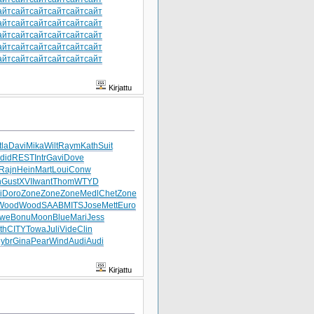
айт
сайт
сайт
сайт
сайт
сайт
айт
сайт
сайт
сайт
сайт
сайт
айт
сайт
сайт
сайт
сайт
сайт
айт
сайт
сайт
сайт
сайт
сайт
айт
сайт
сайт
сайт
сайт
сайт
Kirjattu
tla
Davi
Mika
Wilt
Raym
Kath
Suit
did
REST
Intr
Gavi
Dove
Rajn
Hein
Mart
Loui
Conw
n
Gust
XVII
want
Thom
WTYD
i
Doro
Zone
Zone
Zone
Medl
Chet
Zone
Wood
Wood
SAAB
MITS
Jose
Mett
Euro
ewe
Bonu
Moon
Blue
Mari
Jess
th
CITY
Towa
Juli
Vide
Clin
ybr
Gina
Pear
Wind
Audi
Audi
Kirjattu