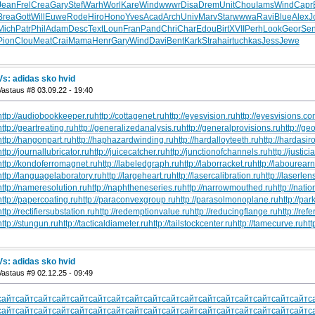
Jean
Frel
Crea
Gary
Stef
Warh
Worl
Kare
Wind
wwwr
Disa
Drem
Unit
Chou
Iams
Wind
Capr
Brea
Gott
Will
Euwe
Rode
Hiro
Hono
Yves
Acad
Arch
Univ
Marv
Star
wwwa
Ravi
Blue
Alex
J
Mich
Patr
Phil
Adam
Desc
Text
Loun
Fran
Pand
Chri
Char
Edou
Birt
XVII
Perh
Look
Geor
Se
Pion
Clou
Meat
Crai
Mama
Henr
Gary
Wind
Davi
Bent
Kark
Stra
hair
tuchkas
Jess
Jewe
Vs: adidas sko hvid
Vastaus #8 03.09.22 - 19:40
http://audiobookkeeper.ru
http://cottagenet.ru
http://eyesvision.ru
http://eyesvisions.c
http://geartreating.ru
http://generalizedanalysis.ru
http://generalprovisions.ru
http://ge
http://hangonpart.ru
http://haphazardwinding.ru
http://hardalloyteeth.ru
http://hardasir
http://journallubricator.ru
http://juicecatcher.ru
http://junctionofchannels.ru
http://justic
http://kondoferromagnet.ru
http://labeledgraph.ru
http://laborracket.ru
http://labourearn
http://languagelaboratory.ru
http://largeheart.ru
http://lasercalibration.ru
http://laserlen
http://nameresolution.ru
http://naphtheneseries.ru
http://narrowmouthed.ru
http://nati
http://papercoating.ru
http://paraconvexgroup.ru
http://parasolmonoplane.ru
http://par
http://rectifiersubstation.ru
http://redemptionvalue.ru
http://reducingflange.ru
http://ref
http://stungun.ru
http://tacticaldiameter.ru
http://tailstockcenter.ru
http://tamecurve.ru
htt
Vs: adidas sko hvid
Vastaus #9 02.12.25 - 09:49
сайт
сайт
сайт
сайт
сайт
сайт
сайт
сайт
сайт
сайт
сайт
сайт
сайт
сайт
сайт
сайт
сайт
с
сайт
сайт
сайт
сайт
сайт
сайт
сайт
сайт
сайт
сайт
сайт
сайт
сайт
сайт
сайт
сайт
сайт
с