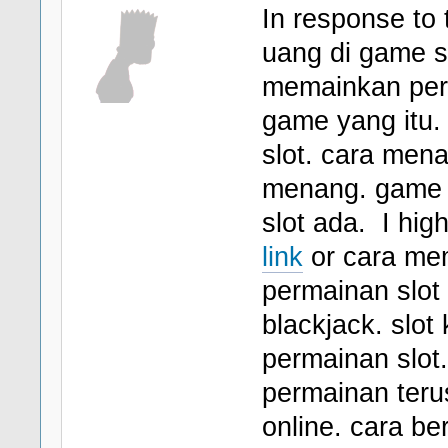
In response to 
uang di game sl
memainkan perma
game yang itu. 
slot. cara mena
menang. game s
slot ada. I hi
link
or cara me
permainan slo
blackjack. slo
permainan slot.
permainan terus
online. cara ber