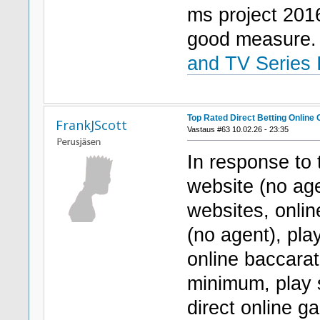
ms project 20
good measure
and TV Series 
Top Rated Direct Betting Online 
FrankJScott
Vastaus #63 10.02.26 - 23:35
In response to 
website (no age
websites, onlin
(no agent), play
online baccarat
minimum, play 
direct online g