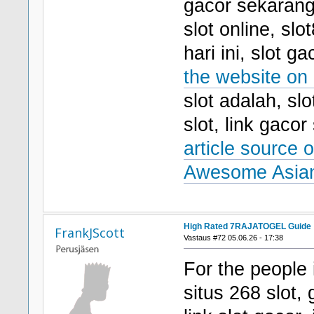
gacor sekarang,
slot online, sl
hari ini, slot g
the website o
slot adalah, sl
slot, link gacor
article source 
Awesome Asian
High Rated 7RAJATOGEL Guide
FrankJScott
Vastaus #72 05.06.26 - 17:38
For the people 
situs 268 slot, 