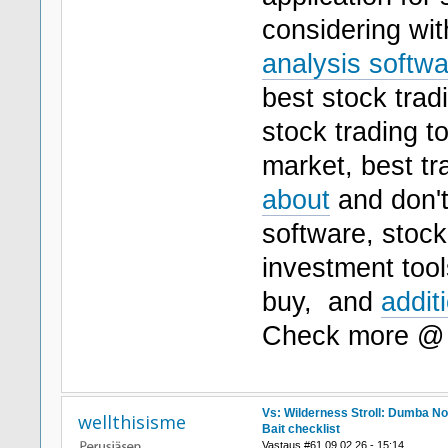
considering wit
analysis softwa
best stock trad
stock trading to
market, best t
about
and don't
software, stock
investment tools
buy, and
addit
Check more 
Vs: Wilderness Stroll: Dumba N
wellthisisme
Bait checklist
Vastaus #61 09.02.26 - 15:14