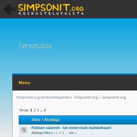
Tervetuloa
Menu
Simpsonit.org keskustelupalsta
»
Simpsonit.org
»
Simpsonit.org
Sivuja:
1
2
3
...
8
Aihe
/
Aloittaja
Palstan säännöt - lue ennen kuin inahdatkaan!
Aloittaja
Mikko
«
1
2
3
...
306
»