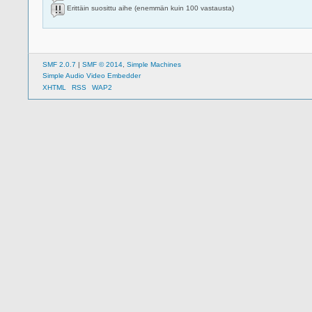
Erittäin suosittu aihe (enemmän kuin 100 vastausta)
SMF 2.0.7
|
SMF © 2014
,
Simple Machines
Simple Audio Video Embedder
XHTML
RSS
WAP2