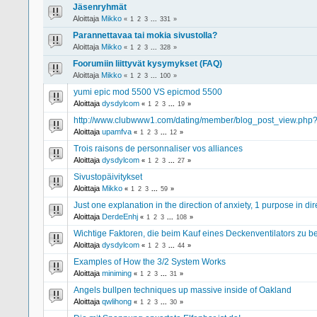
Jäsenryhmät
Aloittaja
Mikko
«
1
2
3
...
331
»
Parannettavaa tai mokia sivustolla?
Aloittaja
Mikko
«
1
2
3
...
328
»
Foorumiin liittyvät kysymykset (FAQ)
Aloittaja
Mikko
«
1
2
3
...
100
»
yumi epic mod 5500 VS epicmod 5500
Aloittaja
dysdylcom
«
1
2
3
...
19
»
http://www.clubwww1.com/dating/member/blog_post_view.php?p
Aloittaja
upamfva
«
1
2
3
...
12
»
Trois raisons de personnaliser vos alliances
Aloittaja
dysdylcom
«
1
2
3
...
27
»
Sivustopäivitykset
Aloittaja
Mikko
«
1
2
3
...
59
»
Just one explanation in the direction of anxiety, 1 purpose in di
Aloittaja
DerdeEnhj
«
1
2
3
...
108
»
Wichtige Faktoren, die beim Kauf eines Deckenventilators zu b
Aloittaja
dysdylcom
«
1
2
3
...
44
»
Examples of How the 3/2 System Works
Aloittaja
miniming
«
1
2
3
...
31
»
Angels bullpen techniques up massive inside of Oakland
Aloittaja
qwlihong
«
1
2
3
...
30
»