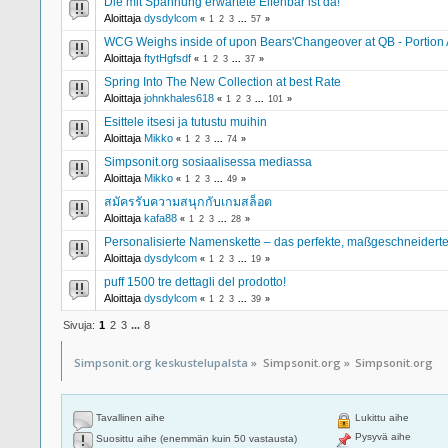
Die mit Spannung erwartete Elfenbar ist da!
Aloittaja
dysdylcom
«
1
2
3
...
57
»
WCG Weighs inside of upon Bears'Changeover at QB - Portion 
Aloittaja
ftytHgfsdf
«
1
2
3
...
37
»
Spring Into The New Collection at best Rate
Aloittaja
johnkhales618
«
1
2
3
...
101
»
Esittele itsesi ja tutustu muihin
Aloittaja
Mikko
«
1
2
3
...
74
»
Simpsonit.org sosiaalisessa mediassa
Aloittaja
Mikko
«
1
2
3
...
49
»
สมัครรับความสนุกกับเกมสล็อต
Aloittaja
kafa88
«
1
2
3
...
28
»
Personalisierte Namenskette – das perfekte, maßgeschneider
Aloittaja
dysdylcom
«
1
2
3
...
19
»
puff 1500 tre dettagli del prodotto!
Aloittaja
dysdylcom
«
1
2
3
...
39
»
Sivuja:
1
2
3
...
8
Simpsonit.org keskustelupalsta
»
Simpsonit.org
»
Simpsonit.org
Tavallinen aihe
Lukittu aihe
Pysyvä aihe
Suosittu aihe (enemmän kuin 50 vastausta)