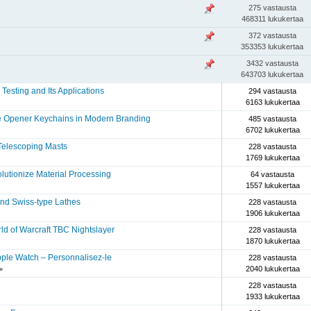
275 vastausta
468311 lukukertaa
372 vastausta
353353 lukukertaa
3432 vastausta
643703 lukukertaa
Testing and Its Applications
294 vastausta
6163 lukukertaa
le Opener Keychains in Modern Branding
485 vastausta
6702 lukukertaa
 Telescoping Masts
228 vastausta
1769 lukukertaa
utionize Material Processing
64 vastausta
1557 lukukertaa
ind Swiss-type Lathes
228 vastausta
1906 lukukertaa
ld of Warcraft TBC Nightslayer
228 vastausta
1870 lukukertaa
pple Watch – Personnalisez-le
228 vastausta
2040 lukukertaa
»
228 vastausta
1933 lukukertaa