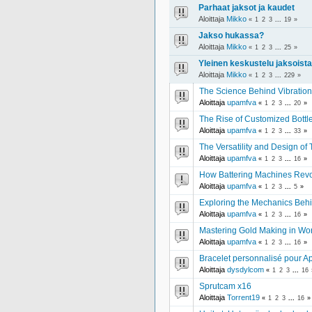
Parhaat jaksot ja kaudet
Aloittaja
Mikko
«
1
2
3
...
19
»
Jakso hukassa?
Aloittaja
Mikko
«
1
2
3
...
25
»
Yleinen keskustelu jaksoista
Aloittaja
Mikko
«
1
2
3
...
229
»
The Science Behind Vibration 
Aloittaja
upamfva
«
1
2
3
...
20
»
The Rise of Customized Bott
Aloittaja
upamfva
«
1
2
3
...
33
»
The Versatility and Design of
Aloittaja
upamfva
«
1
2
3
...
16
»
How Battering Machines Revol
Aloittaja
upamfva
«
1
2
3
...
5
»
Exploring the Mechanics Beh
Aloittaja
upamfva
«
1
2
3
...
16
»
Mastering Gold Making in Wor
Aloittaja
upamfva
«
1
2
3
...
16
»
Bracelet personnalisé pour A
Aloittaja
dysdylcom
«
1
2
3
...
16
Sprutcam x16
Aloittaja
Torrent19
«
1
2
3
...
16
»