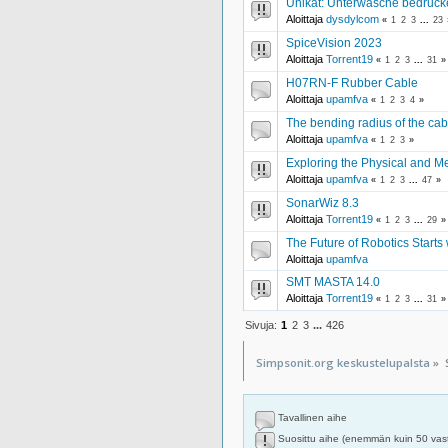
Unikat: Unterwäsche bedruck
Aloittaja
dysdylcom
«
1
2
3
...
23
SpiceVision 2023
Aloittaja
Torrent19
«
1
2
3
...
31
»
H07RN-F Rubber Cable
Aloittaja
upamfva
«
1
2
3
4
»
The bending radius of the cabl
Aloittaja
upamfva
«
1
2
3
»
Exploring the Physical and Me
Aloittaja
upamfva
«
1
2
3
...
47
»
SonarWiz 8.3
Aloittaja
Torrent19
«
1
2
3
...
29
»
The Future of Robotics Start
Aloittaja
upamfva
SMT MASTA 14.0
Aloittaja
Torrent19
«
1
2
3
...
31
»
Sivuja:
1
2
3
...
426
Simpsonit.org keskustelupalsta
»
Tavallinen aihe
Suosittu aihe (enemmän kuin 50 vas