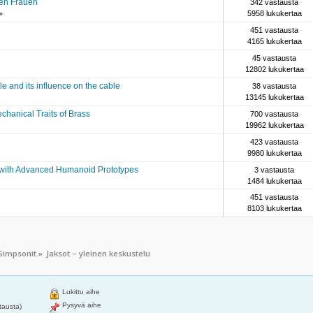
en Frauen
342 vastausta
5958 lukukertaa
»
451 vastausta
4165 lukukertaa
45 vastausta
12802 lukukertaa
e and its influence on the cable
38 vastausta
13145 lukukertaa
chanical Traits of Brass
700 vastausta
19962 lukukertaa
423 vastausta
9980 lukukertaa
s with Advanced Humanoid Prototypes
3 vastausta
1484 lukukertaa
451 vastausta
8103 lukukertaa
Simpsonit
»
Jaksot – yleinen keskustelu
Lukittu aihe
Pysyvä aihe
tausta)