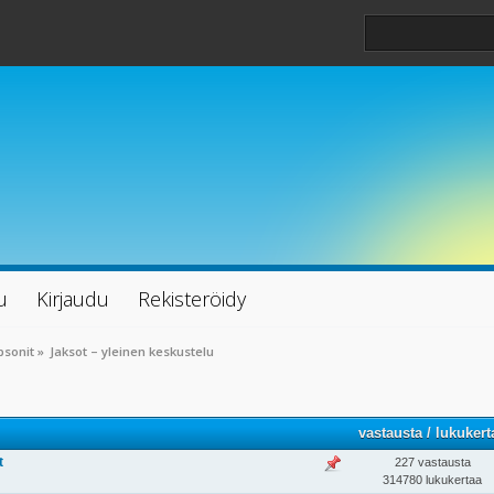
u
Kirjaudu
Rekisteröidy
psonit
»
Jaksot – yleinen keskustelu
vastausta
/
lukukert
t
227 vastausta
314780 lukukertaa