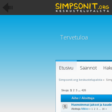
Tervetuloa
Etusivu
Säännöt
Hak
Simpsonit.org keskustelupalsta
»
Sim
Sivuja:
1
2
3
...
426
Aihe
/
Aloittaja
Huonoimmat jaksot ja kaude
Aloittaja
Mikko
«
1
2
3
...
16
»