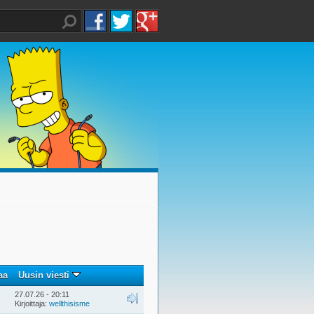
aa
Uusin viesti
27.07.26 - 20:11
Kirjoittaja:
wellthisisme