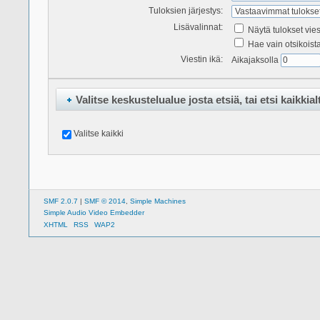
Tuloksien järjestys:
Lisävalinnat:
Näytä tulokset vie
Hae vain otsikoist
Viestin ikä:
Aikajaksolla
Valitse keskustelualue josta etsiä, tai etsi kaikkial
Valitse kaikki
SMF 2.0.7
|
SMF © 2014
,
Simple Machines
Simple Audio Video Embedder
XHTML
RSS
WAP2