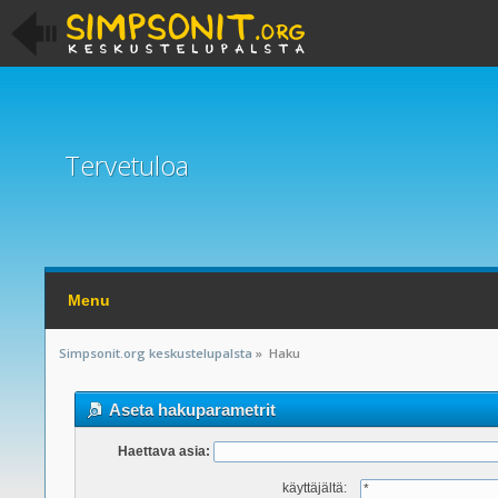
Tervetuloa
Menu
Simpsonit.org keskustelupalsta
»
Haku
Aseta hakuparametrit
Haettava asia:
käyttäjältä: