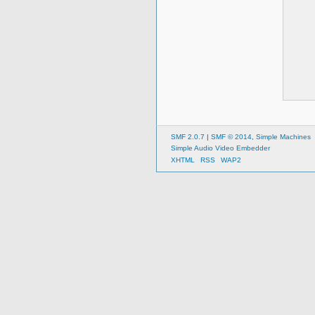
SMF 2.0.7
|
SMF © 2014
,
Simple Machines
Simple Audio Video Embedder
XHTML
RSS
WAP2