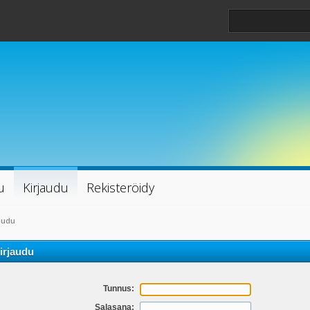
u
Kirjaudu
Rekisteröidy
audu
irjaudu
Tunnus:
Salasana: