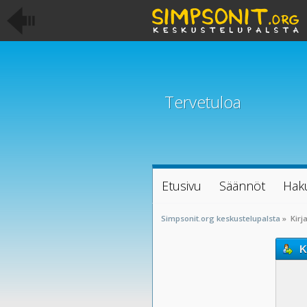
Tervetuloa
Etusivu
Säännöt
Hak
Simpsonit.org keskustelupalsta
»
Kirj
K