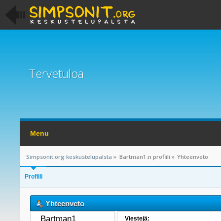
Tervetuloa
Menu
Simpsonit.org keskustelupalsta
»
Bartman1:n profiili
»
Yhteenveto
Profiili
Yhteenveto
Bartman1 
Viestejä: