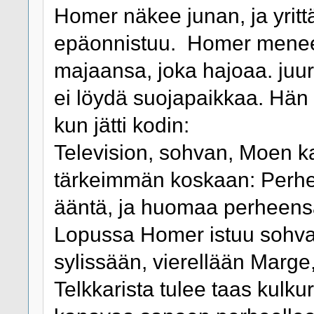
Homer näkee junan, ja yritt
epäonnistuu. Homer menee
majaansa, joka hajoaa. juur
ei löydä suojapaikkaa. Hän a
kun jätti kodin:
Television, sohvan, Moen ka
tärkeimmän koskaan: Perhee
ääntä, ja huomaa perheensä
Lopussa Homer istuu sohvall
sylissään, vierellään Marge
Telkkarista tulee taas kulku