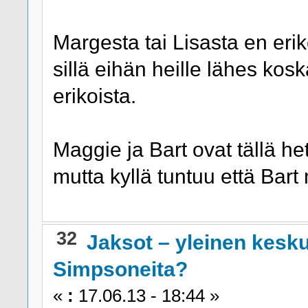
Margesta tai Lisasta en eri
sillä eihän heille lähes ko
erikoista.
Maggie ja Bart ovat tällä he
mutta kyllä tuntuu että Bar
32
Jaksot – yleinen kesk
Simpsoneita?
«
:
17.06.13 - 18:44 »