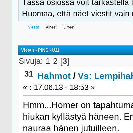
Tässä osiossa voit tarkastella 
Huomaa, että näet viestit vain ni
Viestit
Aiheet
Liitteet
Viestit - PINSKU11
Sivuja:
1
2
[
3
]
31
Hahmot
/
Vs: Lempiha
«
:
17.06.13 - 18:53 »
Hmm...Homer on tapahtumar
hiukan kyllästyä häneen. En
nauraa hänen jutuilleen.