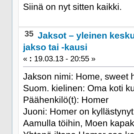
Siinä on nyt sitten kaikki.
35
Jaksot – yleinen kesk
jakso tai -kausi
«
:
19.03.13 - 20:55 »
Jakson nimi: Home, sweet
Suom. kielinen: Oma koti ku
Päähenkilö(t): Homer
Juoni: Homer on kyllästyn
Aamulla töihin, Moen kapak