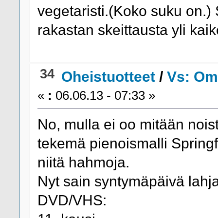
vegetaristi.(Koko suku on.) 
rakastan skeittausta yli kaik
34
Oheistuotteet
/
Vs: Om
«
:
06.06.13 - 07:33 »
No, mulla ei oo mitään nois
tekemä pienoismalli Springfi
niitä hahmoja.
Nyt sain syntymäpäivä lahja
DVD/VHS: