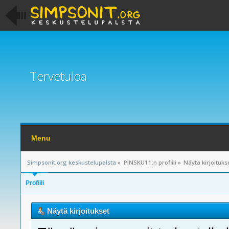
Tervetuloa
Menu
Simpsonit.org keskustelupalsta
»
PINSKU11:n profiili
»
Näytä kirjoituks
Profiili
Näytä kirjoitukset