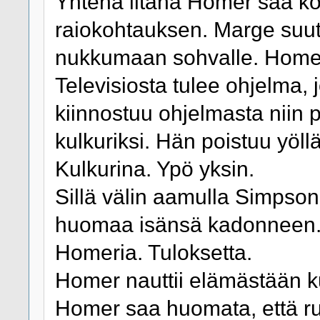
Yhtenä iltana Homer saa ko
raiokohtauksen. Marge suutt
nukkumaan sohvalle. Homer k
Televisiosta tulee ohjelma,
kiinnostuu ohjelmasta niin p
kulkuriksi. Hän poistuu yöll
Kulkurina. Ypö yksin.
Sillä välin aamulla Simpson
huomaa isänsä kadonneen. K
Homeria. Tuloksetta.
Homer nauttii elämästään ku
Homer saa huomata, että r