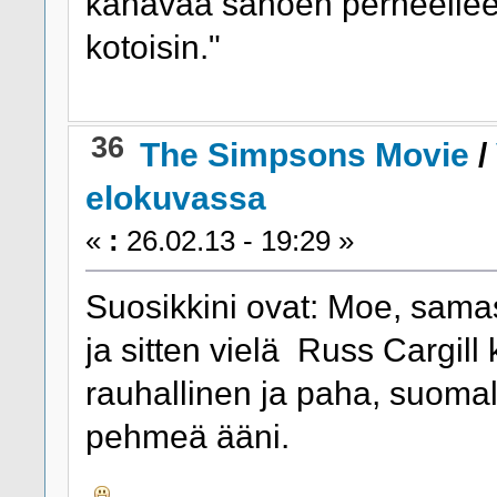
kanavaa sanoen perheelleen
kotoisin."
36
The Simpsons Movie
/
elokuvassa
«
:
26.02.13 - 19:29 »
Suosikkini ovat: Moe, samas
ja sitten vielä Russ Cargil
rauhallinen ja paha, suomal
pehmeä ääni.