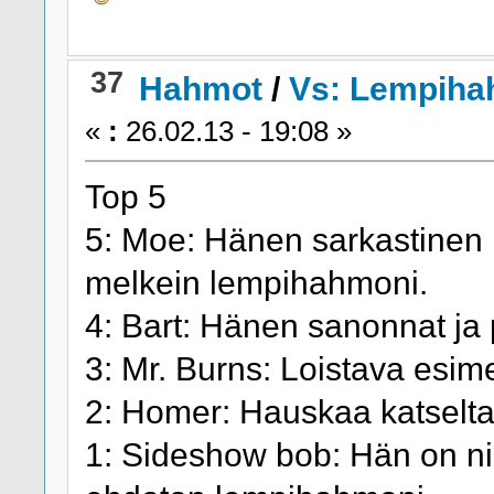
37
Hahmot
/
Vs: Lempiha
«
:
26.02.13 - 19:08 »
Top 5
5: Moe: Hänen sarkastinen 
melkein lempihahmoni.
4: Bart: Hänen sanonnat ja 
3: Mr. Burns: Loistava esime
2: Homer: Hauskaa katselt
1: Sideshow bob: Hän on nii