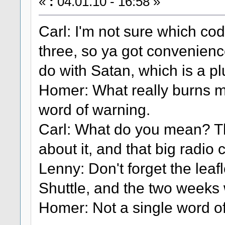
«
:
04.01.10 - 16:58 »
Carl: I'm not sure which code
three, so ya got convenience
do with Satan, which is a plu
Homer: What really burns me
word of warning.
Carl: What do you mean? T
about it, and that big radio
Lenny: Don't forget the lea
Shuttle, and the two weeks 
Homer: Not a single word o