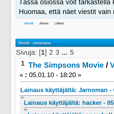
Tässä osiossa voit tarkastella 
Huomaa, että näet viestit vain ni
Viestit
Aiheet
Liitteet
Viestit - zimazuma
Sivuja: [
1
]
2
3
...
5
1
The Simpsons Movie
/
V
«
:
05.01.10 - 18:20 »
Lainaus käyttäjältä: Jarnoman - 
Lainaus käyttäjältä: hacker - 05