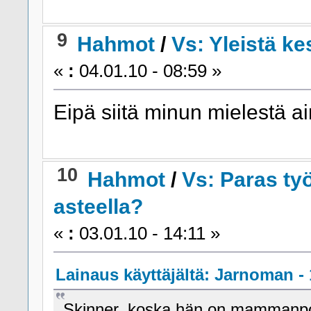
9
Hahmot
/
Vs: Yleistä k
«
:
04.01.10 - 08:59 »
Eipä siitä minun mielestä a
10
Hahmot
/
Vs: Paras työ
asteella?
«
:
03.01.10 - 14:11 »
Lainaus käyttäjältä: Jarnoman - 
Skinner, koska hän on mammanpoi