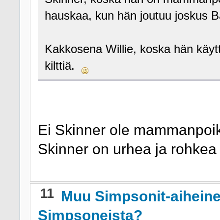
hauskaa, kun hän joutuu joskus Ba
Kakkosena Willie, koska hän käytt
kilttiä.
Ei Skinner ole mammanpoik
Skinner on urhea ja rohkea 
11
Muu Simpsonit-aihein
Simpsoneista?