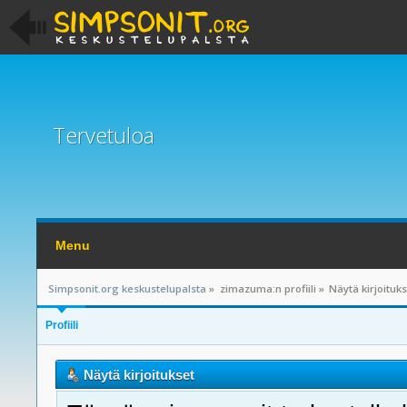
Tervetuloa
Menu
Simpsonit.org keskustelupalsta
»
zimazuma:n profiili
»
Näytä kirjoituk
Profiili
Näytä kirjoitukset