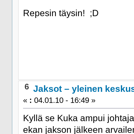
Repesin täysin! ;D
6
Jaksot – yleinen kesku
«
:
04.01.10 - 16:49 »
Kyllä se Kuka ampui johtajan
ekan jakson jälkeen arvailem