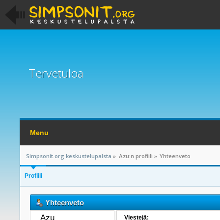
Tervetuloa
Menu
Simpsonit.org keskustelupalsta
»
Azu:n profiili
»
Yhteenveto
Profiili
Yhteenveto
Azu 
Viestejä: