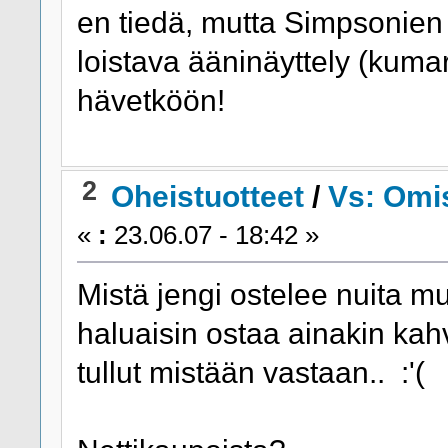
en tiedä, mutta Simpsonien 
loistava ääninäyttely (kumar
hävetköön!
2
Oheistuotteet
/
Vs: Omi
«
:
23.06.07 - 18:42 »
Mistä jengi ostelee nuita m
haluaisin ostaa ainakin kahv
tullut mistään vastaan.. :'(