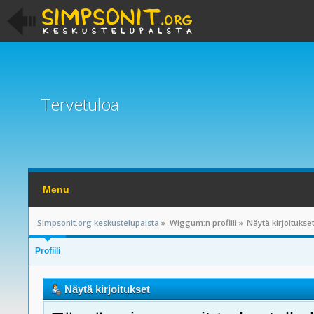
Tervetuloa
Menu
Simpsonit.org keskustelupalsta
»
Wiggum:n profiili
»
Näytä kirjoitukse
Profiili
Näytä kirjoitukset