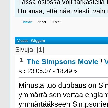
Tässä osiossa voit tarkastella 
Huomaa, että näet viestit vain ni
Viestit
Aiheet
Liitteet
Viestit - Wiggum
Sivuja: [
1
]
1
The Simpsons Movie
/
«
:
23.06.07 - 18:49 »
Minusta tuo dubbaus on Sim
ymmärrä sen vertaa englanti
ymmärtääkseen Simpsonien 