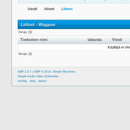
Viestit
Aiheet
Liitteet
Liitteet - Wiggum
Sivuja: [
1
]
Tiedoston nimi
latausta
Viesti
Käyttäjä ei ole
Sivuja: [
1
]
SMF 2.0.7
|
SMF © 2014
,
Simple Machines
Simple Audio Video Embedder
XHTML
RSS
WAP2