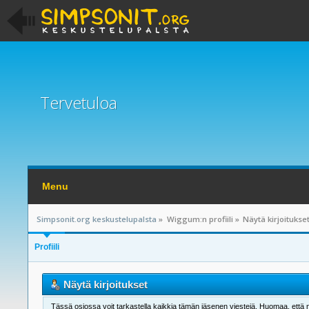
Tervetuloa
Menu
Simpsonit.org keskustelupalsta
»
Wiggum:n profiili
»
Näytä kirjoitukse
Profiili
Näytä kirjoitukset
Tässä osiossa voit tarkastella kaikkia tämän jäsenen viestejä. Huomaa, että näet 