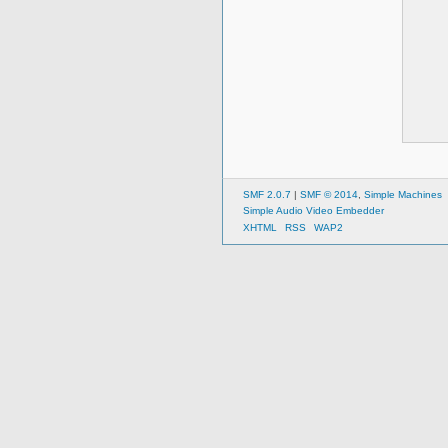
SMF 2.0.7
|
SMF © 2014
,
Simple Machines
Simple Audio Video Embedder
XHTML
RSS
WAP2