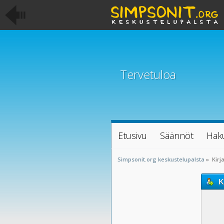
Tervetuloa
Etusivu
Säännöt
Hak
Simpsonit.org keskustelupalsta
»
Kirj
K