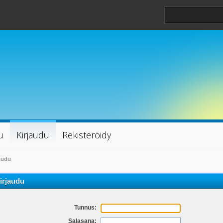
u
Kirjaudu
Rekisteröidy
audu
irjaudu
Tunnus:
Salasana: