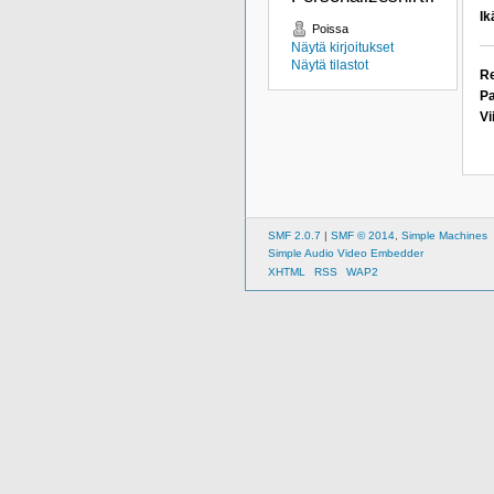
Ik
Poissa
Näytä kirjoitukset
Näytä tilastot
Re
Pa
Vi
SMF 2.0.7
|
SMF © 2014
,
Simple Machines
Simple Audio Video Embedder
XHTML
RSS
WAP2