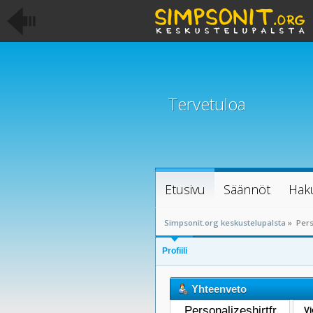
Tervetuloa
Etusivu
Säännöt
Hak
Simpsonit.org keskustelupalsta
»
Pers
Profiili
Yhteenveto
Personalizeshirtfr 
Vi