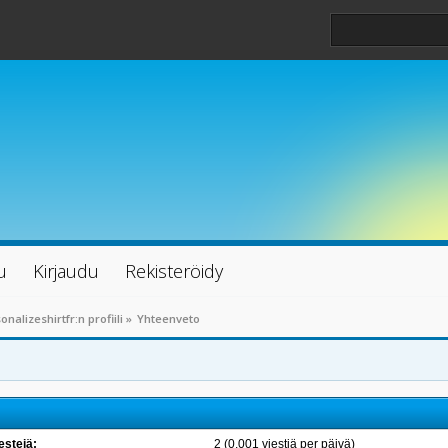
u
Kirjaudu
Rekisteröidy
onalizeshirtfr:n profiili
»
Yhteenveto
estejä:
2 (0.001 viestiä per päivä)