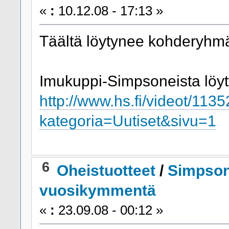
«
:
10.12.08 - 17:13 »
Täältä löytynee kohderyhmä
Imukuppi-Simpsoneista löytyi
http://www.hs.fi/videot/11
kategoria=Uutiset&sivu=1
6
Oheistuotteet
/
Simpsoni
vuosikymmentä
«
:
23.09.08 - 00:12 »