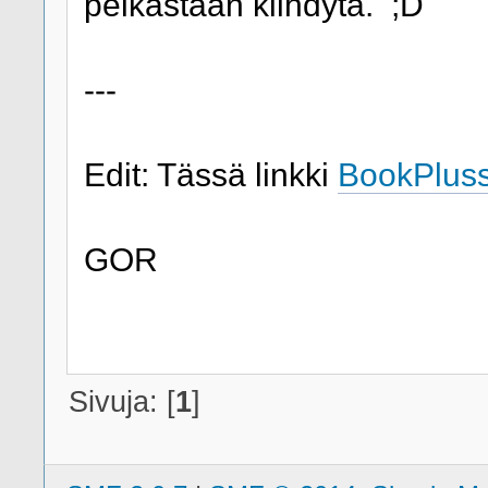
pelkästään kiihdytä. ;D
---
Edit: Tässä linkki
BookPlus
GOR
Sivuja: [
1
]