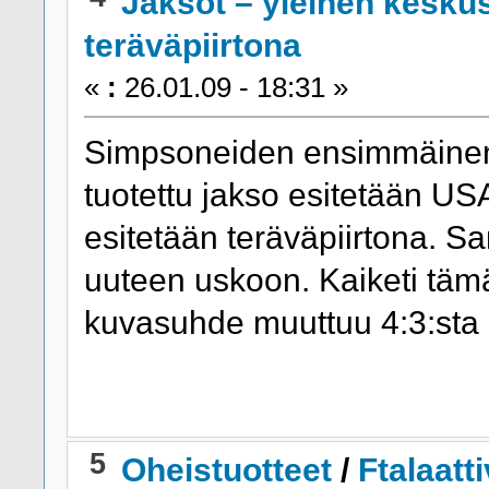
Jaksot – yleinen kesku
teräväpiirtona
«
:
26.01.09 - 18:31 »
Simpsoneiden ensimmäinen 
tuotettu jakso esitetään USA
esitetään teräväpiirtona. Sa
uuteen uskoon. Kaiketi tämä 
kuvasuhde muuttuu 4:3:sta 
5
Oheistuotteet
/
Ftalaatt