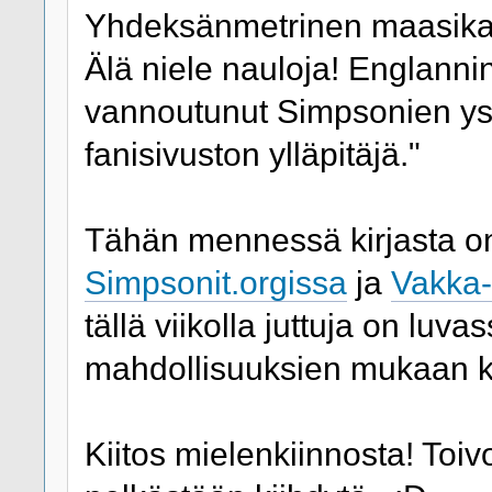
Yhdeksänmetrinen maasika, A
Älä niele nauloja! Englanni
vannoutunut Simpsonien y
fanisivuston ylläpitäjä."
Tähän mennessä kirjasta on j
Simpsonit.orgissa
ja
Vakka
tällä viikolla juttuja on luva
mahdollisuuksien mukaan k
Kiitos mielenkiinnosta! Toivo