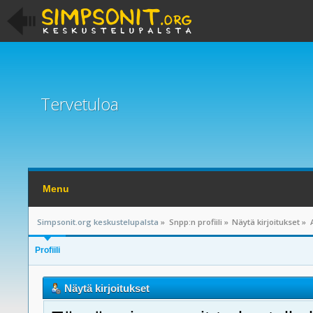
Tervetuloa
Menu
Simpsonit.org keskustelupalsta
»
Snpp:n profiili
»
Näytä kirjoitukset
»
Profiili
Näytä kirjoitukset