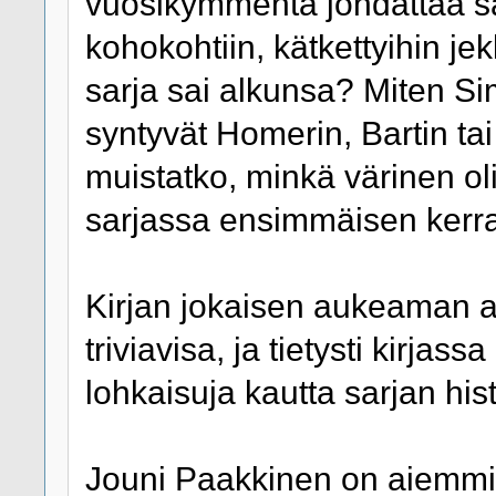
vuosikymmentä johdattaa sa
kohokohtiin, kätkettyihin je
sarja sai alkunsa? Miten Si
syntyvät Homerin, Bartin t
muistatko, minkä värinen ol
sarjassa ensimmäisen kerr
Kirjan jokaisen aukeaman a
triviavisa, ja tietysti kirjas
lohkaisuja kautta sarjan his
Jouni Paakkinen on aiemmin 