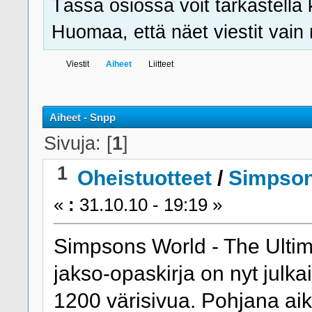
Tässä osiossa voit tarkastella 
Huomaa, että näet viestit vain ni
Viestit
Aiheet
Liitteet
Aiheet - Snpp
Sivuja: [
1
]
1
Oheistuotteet
/
Simpsons
«
:
31.10.10 - 19:19 »
Simpsons World - The Ultim
jakso-opaskirja on nyt julka
1200 värisivua. Pohjana aik