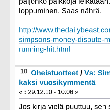
paljonko palkkoja leikataan.
loppuminen. Saas nährä.
http://www.thedailybeast.co
simpsons-money-dispute-ma
running-hit.html
10
Oheistuotteet
/
Vs: Sim
kaksi vuosikymmentä
«
:
29.12.10 - 10:06 »
Jos kirja vielä puuttuu, sen