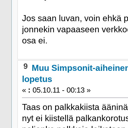
Jos saan luvan, voin ehkä po
jonnekin vapaaseen verkkoon
osa ei.
9
Muu Simpsonit-aiheine
lopetus
«
:
05.10.11 - 00:13 »
Taas on palkkakiista ääninäyt
nyt ei kiistellä palkankorot