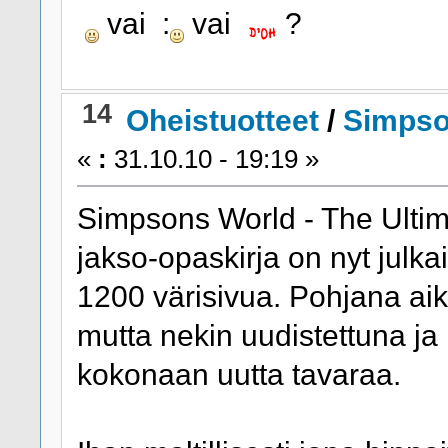
vai :
vai
?
14
Oheistuotteet
/
Simpson
«
:
31.10.10 - 19:19 »
Simpsons World - The Ultim
jakso-opaskirja on nyt julka
1200 värisivua. Pohjana aik
mutta nekin uudistettuna ja 
kokonaan uutta tavaraa.