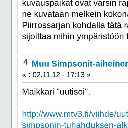
kuvauspaikat ovat varsin raja
ne kuvataan melkein kokona
Piirrossarjan kohdalla tätä ra
sijoittaa mihin ympäristöön
4
Muu Simpsonit-aiheine
«
:
02.11.12 - 17:13 »
Maikkari "uutisoi".
http://www.mtv3.fi/viihde/uu
simpsonin-tuhahduksen-alku