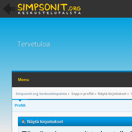
Tervetuloa
Menu
Simpsonit.org keskustelupalsta
»
Snpp:n profiili
»
Näytä kirjoitukset
»
Profiili
Näytä kirjoitukset