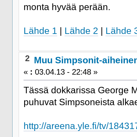
monta hyvää perään.
Lähde 1
|
Lähde 2
|
Lähde 
2
Muu Simpsonit-aiheine
«
:
03.04.13 - 22:48 »
Tässä dokkarissa George M
puhuvat Simpsoneista alkae
http://areena.yle.fi/tv/1843