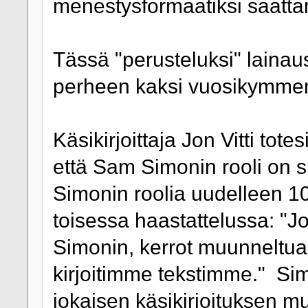
menestysformaatiksi saatta
Tässä "perusteluksi" lainaus
perheen kaksi vuosikymmen
Käsikirjoittaja Jon Vitti tot
että Sam Simonin rooli on su
Simonin roolia uudelleen 1
toisessa haastattelussa: "J
Simonin, kerrot muunneltua 
kirjoitimme tekstimme." Simon
jokaisen käsikirjoituksen 