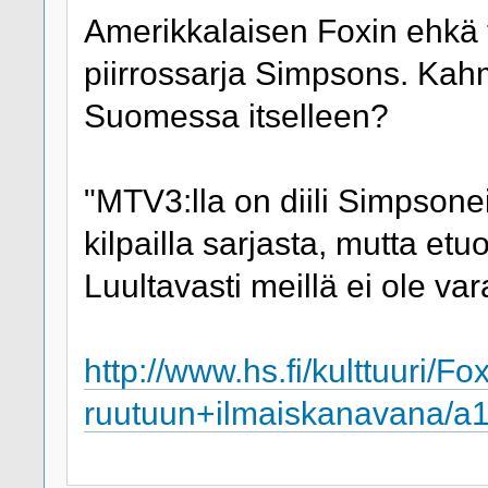
Amerikkalaisen Foxin ehkä 
piirrossarja Simpsons. Kah
Suomessa itselleen?
"MTV3:lla on diili Simpson
kilpailla sarjasta, mutta etu
Luultavasti meillä ei ole v
http://www.hs.fi/kulttuuri/
ruutuun+ilmaiskanavana/