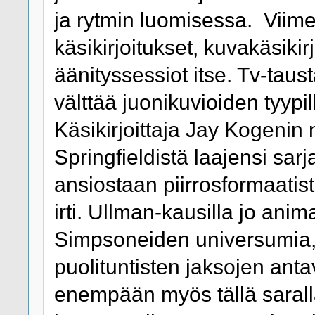
ja rytmin luomisessa. Viim
käsikirjoitukset, kuvakäsikir
äänityssessiot itse. Tv-tau
välttää juonikuvioiden tyypil
Käsikirjoittaja Jay Kogenin
Springfieldistä laajensi sa
ansiostaan piirrosformaatist
irti. Ullman-kausilla jo anima
Simpsoneiden universumia,
puolituntisten jaksojen ant
enempään myös tällä saralla