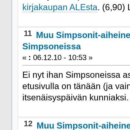
kirjakaupan ALEsta
. (6,90)
11
Muu Simpsonit-aihein
Simpsoneissa
«
:
06.12.10 - 10:53 »
Ei nyt ihan Simpsoneissa as
etusivulla on tänään (ja vai
itsenäisyspäivän kunniaksi
12
Muu Simpsonit-aihein