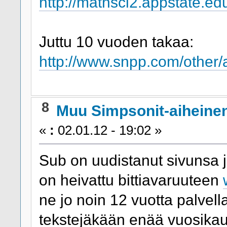
http://mathsci2.appstate.e
Juttu 10 vuoden takaa:
http://www.snpp.com/other/a
8
Muu Simpsonit-aiheine
«
:
02.01.12 - 19:02 »
Sub on uudistanut sivuns
on heivattu bittiavaruuteen
ne jo noin 12 vuotta palvella
tekstejäkään enää vuosikausi