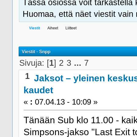
Tässä osiossa voit tarkastella 
Huomaa, että näet viestit vain ni
Viestit
Aiheet
Liitteet
Viestit - Snpp
Sivuja: [
1
]
2
3
...
7
1
Jaksot – yleinen kesku
kaudet
«
:
07.04.13 - 10:09 »
Tänään Sub klo 11.00 - kaik
Simpsons-jakso "Last Exit t