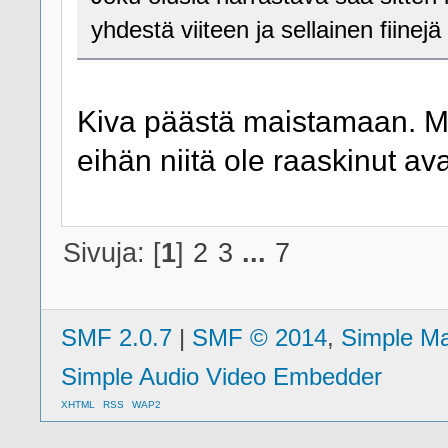
yhdestä viiteen ja sellainen fiinejä
Kiva päästä maistamaan. Mul
eihän niitä ole raaskinut av
Sivuja: [
1
]
2
3
...
7
SMF 2.0.7
|
SMF © 2014
,
Simple M
Simple Audio Video Embedder
XHTML
RSS
WAP2