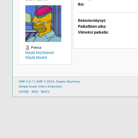
Ikä:
Rekisteröitynyt:
Paikallinen aika:
Viimeksi paikalla:
Poissa
Näytä kirjoitukset
Näytä tilastot
SMF 2.0.7
|
SMF © 2014
,
Simple Machines
Simple Audio Video Embedder
XHTML
RSS
WAP2