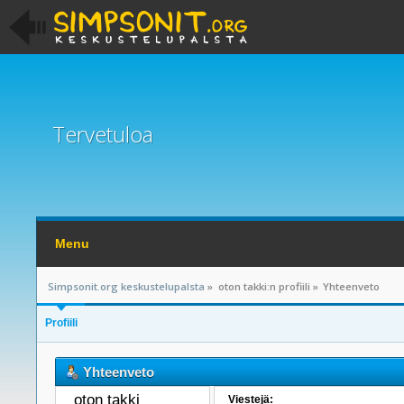
Tervetuloa
Menu
Simpsonit.org keskustelupalsta
»
oton takki:n profiili
»
Yhteenveto
Profiili
Yhteenveto
oton takki 
Viestejä: