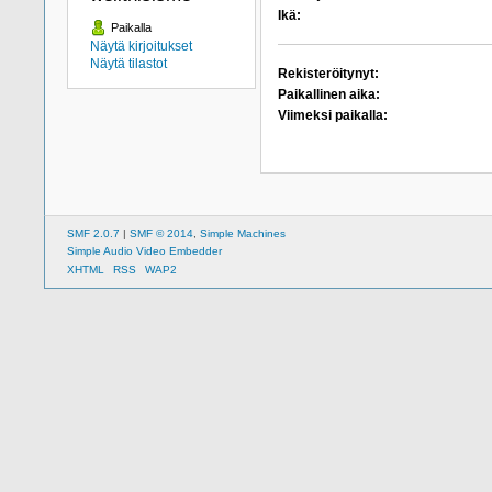
Ikä:
Paikalla
Näytä kirjoitukset
Näytä tilastot
Rekisteröitynyt:
Paikallinen aika:
Viimeksi paikalla:
SMF 2.0.7
|
SMF © 2014
,
Simple Machines
Simple Audio Video Embedder
XHTML
RSS
WAP2