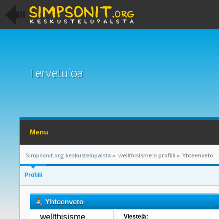
Tervetuloa
Menu
Simpsonit.org keskustelupalsta
»
wellthisisme:n profiili
»
Yhteenveto
Profiili
Yhteenveto
wellthisisme 
Viestejä: