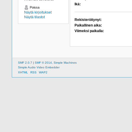
Ikä:
Poissa
Näytä kirjoitukset
Näytä tilastot
Rekisteröitynyt:
Paikallinen aika:
Viimeksi paikalla:
SMF 2.0.7
|
SMF © 2014
,
Simple Machines
Simple Audio Video Embedder
XHTML
RSS
WAP2