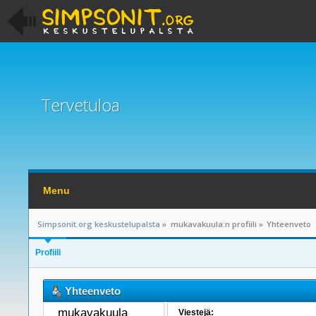
Tervetuloa
Menu
Simpsonit.org keskustelupalsta
»
mukavakuula:n profiili
»
Yhteenveto
Profiili
Yhteenveto
mukavakuula 
Viestejä: