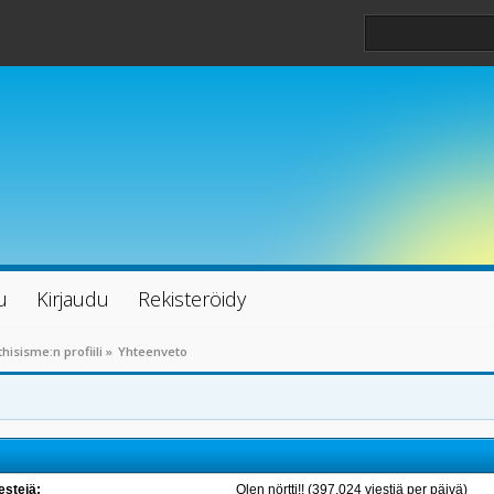
u
Kirjaudu
Rekisteröidy
thisisme:n profiili
»
Yhteenveto
estejä:
Olen nörtti!! (397.024 viestiä per päivä)