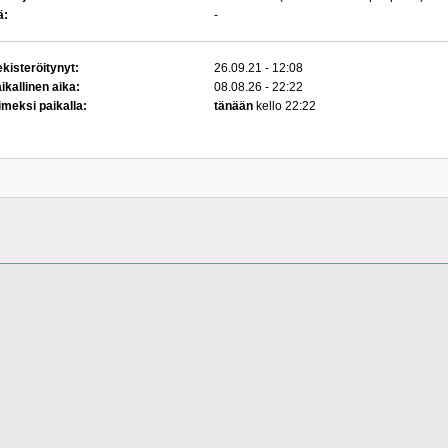
ä:
-
kisteröitynyt:
26.09.21 - 12:08
ikallinen aika:
08.08.26 - 22:22
imeksi paikalla:
tänään
kello 22:22