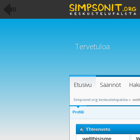
Tervetuloa
Etusivu
Säännöt
Hak
Simpsonit.org keskustelupalsta
»
well
Profiili
Yhteenveto
wellthisisme 
Vi