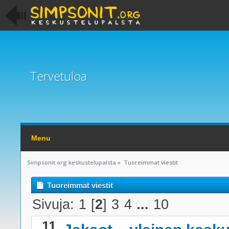
Tervetuloa
Menu
Simpsonit.org keskustelupalsta
»
Tuoreimmat viestit
Tuoreimmat viestit
Sivuja:
1
[
2
]
3
4
...
10
11