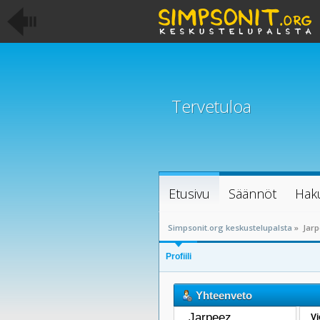
Tervetuloa
Etusivu
Säännöt
Hak
Simpsonit.org keskustelupalsta
»
Jarp
Profiili
Yhteenveto
Jarpeez 
Vi