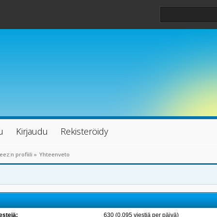
u
Kirjaudu
Rekisteröidy
eez:n profiili
»
Yhteenveto
estejä:
630 (0.095 viestiä per päivä)