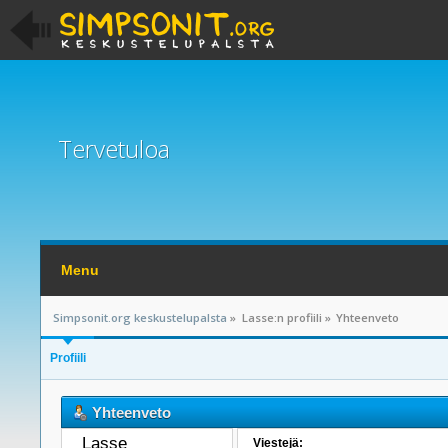
Tervetuloa
Menu
Simpsonit.org keskustelupalsta
»
Lasse:n profiili
»
Yhteenveto
Profiili
Yhteenveto
Lasse 
Viestejä: