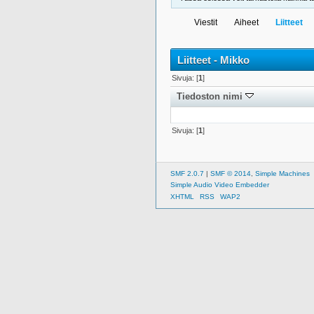
Viestit
Aiheet
Liitteet
Liitteet - Mikko
Sivuja: [
1
]
Tiedoston nimi
Sivuja: [
1
]
SMF 2.0.7
|
SMF © 2014
,
Simple Machines
Simple Audio Video Embedder
XHTML
RSS
WAP2