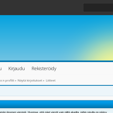
u
Kirjaudu
Rekisteröidy
o:n profiili
»
Näytä kirjoitukset
»
Liitteet
män jäsenen viestejä. Huomaa, että näet viestit vain niiltä alueilta, joihin sinulla on pääsy.