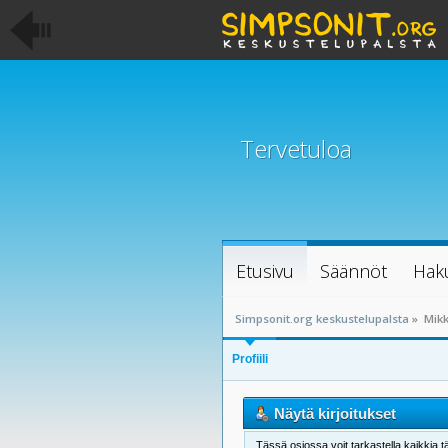
Tervetuloa
Etusivu
Säännöt
Hak
Simpsonit.org keskustelupalsta
»
Mikk
Profiili
Näytä kirjoitukset
Tässä osiossa voit tarkastella kaikkia tä