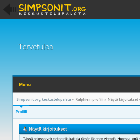
Tervetuloa
Menu
Simpsonit.org keskustelupalsta
»
Ralphie:n profiili
»
Näytä kirjoitukset
Profiili
Näytä kirjoitukset
Tässä osiossa voit tarkastella kaikkia tämän jäsenen viestejä. Huomaa, että näet 