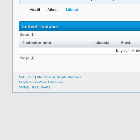
Viestit
Aiheet
Liitteet
Liitteet - Ralphie
Sivuja: [
1
]
Tiedoston nimi
latausta
Viesti
Käyttäjä ei ole
Sivuja: [
1
]
SMF 2.0.7
|
SMF © 2014
,
Simple Machines
Simple Audio Video Embedder
XHTML
RSS
WAP2