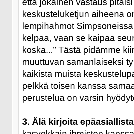
että jokainen vastaus pitäisi
keskusteluketjun aiheena on 
lempihahmot Simpsoneissa,
kelpaa, vaan se kaipaa seu
koska..." Tästä pidämme ki
muuttuvan samanlaiseksi tyh
kaikista muista keskustelup
pelkkä toisen kanssa sama
perustelua on varsin hyödyt
3. Älä kirjoita epäasiallista
kasvokkain ihmisten kanssa, 