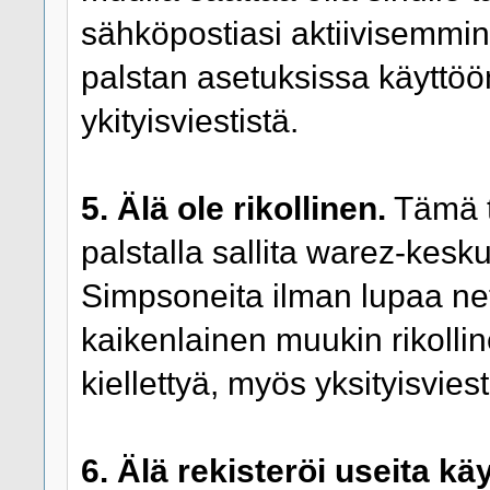
sähköpostiasi aktiivisemmin 
palstan asetuksissa käyttöö
ykityisviestistä.
5. Älä ole rikollinen.
Tämä ta
palstalla sallita warez-kesku
Simpsoneita ilman lupaa net
kaikenlainen muukin rikolline
kiellettyä, myös yksityisviest
6. Älä rekisteröi useita kä