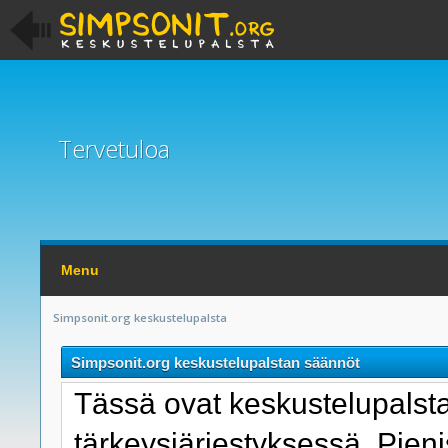
Tervetuloa
Menu
Simpsonit.org keskustelupalsta
Simpsonit.org keskustelupalstan säännöt
Tässä ovat keskustelupals
tärkeysjärjestyksessä. Pie