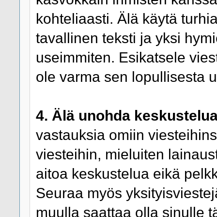
kohteliaasti. Älä käytä turhi
tavallinen teksti ja yksi hymi
useimmiten. Esikatsele viest
ole varma sen lopullisesta 
4. Älä unohda keskustelua
vastauksia omiin viesteihins
viesteihin, mieluiten lainaus
aitoa keskustelua eikä pelk
Seuraa myös yksityisviestejäsi
muulla saattaa olla sinulle 