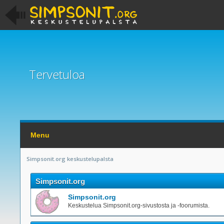
Tervetuloa
Menu
Simpsonit.org keskustelupalsta
Simpsonit.org
Simpsonit.org
Keskustelua Simpsonit.org-sivustosta ja -foorumista.