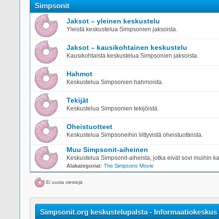
Simpsonit
Jaksot – yleinen keskustelu
Yleistä keskustelua Simpsonien jaksoista.
Jaksot – kausikohtainen keskustelu
Kausikohtaista keskustelua Simpsonien jaksoista.
Hahmot
Keskustelua Simpsonien hahmoista.
Tekijät
Keskustelua Simpsonien tekijöistä.
Oheistuotteet
Keskustelua Simpsoneihin liittyvistä oheistuotteista.
Muu Simpsonit-aiheinen
Keskustelua Simpsonit-aiheista, jotka eivät sovi muihin ka
Alakategoriat
:
The Simpsons Movie
Ei uusia viestejä
Simpsonit.org keskustelupalsta - Informaatiokeskus