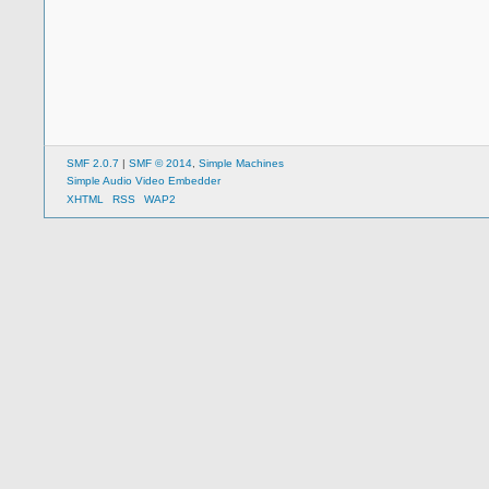
SMF 2.0.7
|
SMF © 2014
,
Simple Machines
Simple Audio Video Embedder
XHTML
RSS
WAP2