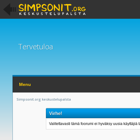
Tervetuloa
Menu
Simpsonit.org keskustelupalsta
Virhe!
Valitettavasti tämä foorumi ei hyväksy uusia käyttäjiä t