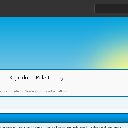
u
Kirjaudu
Rekisteröidy
um:n profiili
»
Näytä kirjoitukset
»
Liitteet
män jäsenen viestejä. Huomaa, että näet viestit vain niiltä alueilta, joihin sinulla on pääsy.