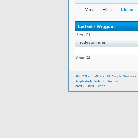
Viestit
Aiheet
Liitteet
Liitteet - Wiggum
Sivuja: [
1
]
Tiedoston nimi
Sivuja: [
1
]
SMF 2.0.7
|
SMF © 2014
,
Simple Machines
Simple Audio Video Embedder
XHTML
RSS
WAP2