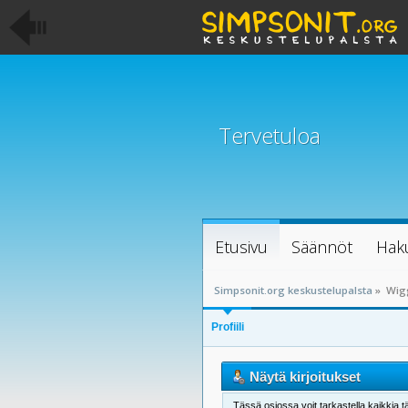
Tervetuloa
Etusivu
Säännöt
Hak
Simpsonit.org keskustelupalsta
»
Wigg
Profiili
Näytä kirjoitukset
Tässä osiossa voit tarkastella kaikkia tä