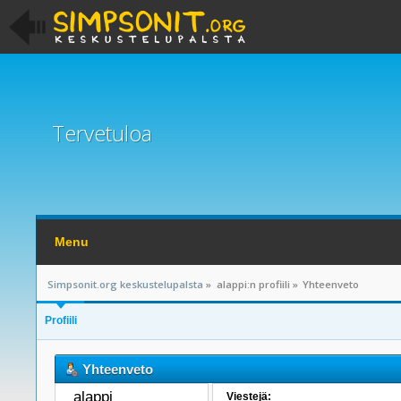
Tervetuloa
Menu
Simpsonit.org keskustelupalsta
»
alappi:n profiili
»
Yhteenveto
Profiili
Yhteenveto
alappi 
Viestejä: