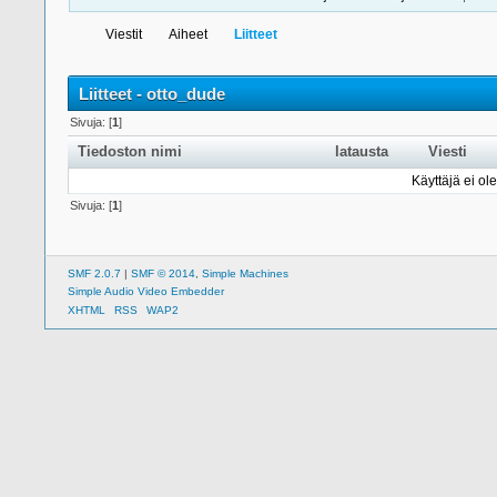
Viestit
Aiheet
Liitteet
Liitteet - otto_dude
Sivuja: [
1
]
Tiedoston nimi
latausta
Viesti
Käyttäjä ei ole
Sivuja: [
1
]
SMF 2.0.7
|
SMF © 2014
,
Simple Machines
Simple Audio Video Embedder
XHTML
RSS
WAP2