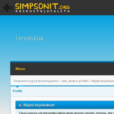
Tervetuloa
Menu
Simpsonit.org keskustelupalsta
»
otto_dude:n profiili
»
Näytä kirjoituks
Profiili
Näytä kirjoitukset
Tässä osiossa voit tarkastella kaikkia tämän jäsenen viestejä. Huomaa, että näet 