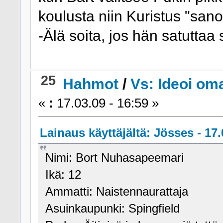
koulusta niin Kuristus "san
-Älä soita, jos hän satuttaa
25
Hahmot
/
Vs: Ideoi om
«
:
17.03.09 - 16:59 »
Lainaus käyttäjältä: Jösses - 17.
Nimi: Bort Nuhasapeemari
Ikä: 12
Ammatti: Naistennaurattaja
Asuinkaupunki: Spingfield