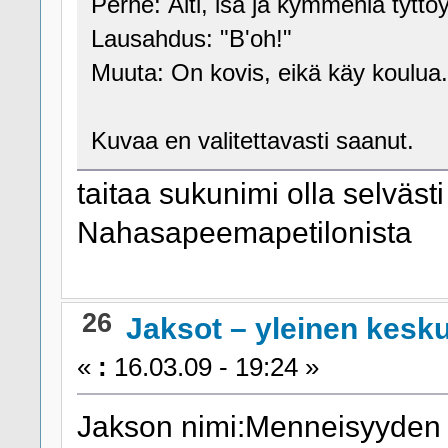
Perhe: Äiti, isä ja kymmeniä tyttö
Lausahdus: "B'oh!"
Muuta: On kovis, eikä käy koulua.
Kuvaa en valitettavasti saanut.
taitaa sukunimi olla selvästi
Nahasapeemapetilonista
26
Jaksot – yleinen kesk
«
:
16.03.09 - 19:24 »
Jakson nimi:Menneisyyden i