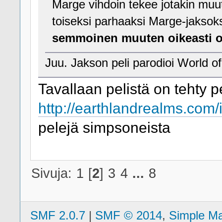
Marge vihdoin tekee jotakin muuta
toiseksi parhaaksi Marge-jaksok
semmoinen muuten oikeasti 
Juu. Jakson peli parodioi World of
Tavallaan pelistä on tehty pe
http://earthlandrealms.com
pelejä simpsoneista
Sivuja:
1
[
2
]
3
4
...
8
SMF 2.0.7
|
SMF © 2014
,
Simple M