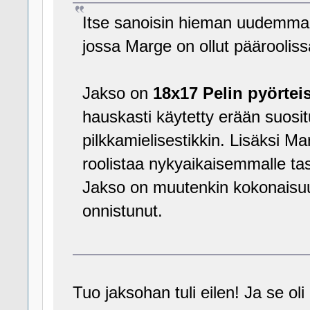
Itse sanoisin hieman uudemma
jossa Marge on ollut päärooliss
Jakso on
18x17 Pelin pyörte
hauskasti käytetty erään suosi
pilkkamielisestikkin. Lisäksi Ma
roolistaa nykyaikaisemmalle tas
Jakso on muutenkin kokonaisuu
onnistunut.
Tuo jaksohan tuli eilen! Ja se ol