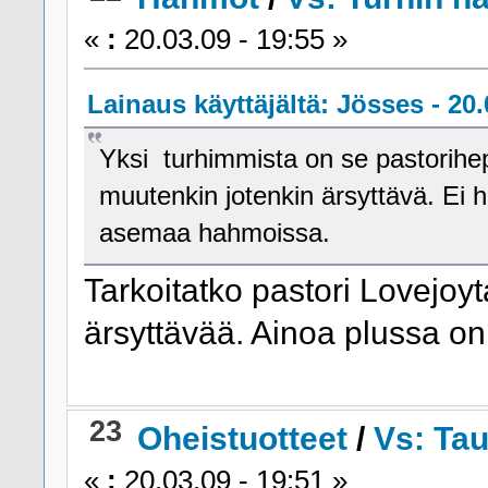
«
:
20.03.09 - 19:55 »
Lainaus käyttäjältä: Jösses - 20.
Yksi turhimmista on se pastorihe
muutenkin jotenkin ärsyttävä. Ei
asemaa hahmoissa.
Tarkoitatko pastori Lovejoyt
ärsyttävää. Ainoa plussa on
23
Oheistuotteet
/
Vs: Ta
«
:
20.03.09 - 19:51 »