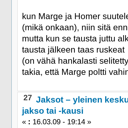
kun Marge ja Homer suutelee
(mikä onkaan), niin sitä enn
mutta kun se tausta juttu alk
tausta jälkeen taas ruskeat
(on vähä hankalasti selitetty
takia, että Marge poltti vah
27
Jaksot – yleinen kesk
jakso tai -kausi
«
:
16.03.09 - 19:14 »