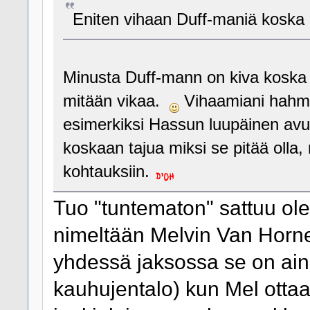
Eniten vihaan Duff-maniä koska o
Minusta Duff-mann on kiva koska ty
mitään vikaa.
Vihaamiani hahmoj
esimerkiksi Hassun luupäinen avus
koskaan tajua miksi se pitää olla, 
kohtauksiin.
Tuo "tuntematon" sattuu ol
nimeltään Melvin Van Horn
yhdessä jaksossa se on ain
kauhujentalo) kun Mel ottaa 