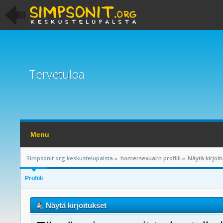
Tervetuloa
Menu
Simpsonit.org keskustelupalsta
»
homersexual:n profiili
»
Näytä kirjoit
Profiili
Näytä kirjoitukset