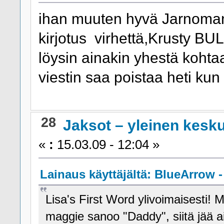
ihan muuten hyvä Jarnoman,
kirjotus virhettä,Krusty BU
löysin ainakin yhestä kohta
viestin saa poistaa heti kun 
28
Jaksot – yleinen kesk
«
:
15.03.09 - 12:04 »
Lainaus käyttäjältä: BlueArrow - 
Lisa's First Word ylivoimaisesti!
maggie sanoo "Daddy", siitä jää ai