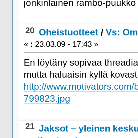
jonkinlainen rambo-puukko
20
Oheistuotteet
/
Vs: Om
«
:
23.03.09 - 17:43 »
En löytäny sopivaa threadia 
mutta haluaisin kyllä kovast
http://www.motivators.com
799823.jpg
21
Jaksot – yleinen kesk