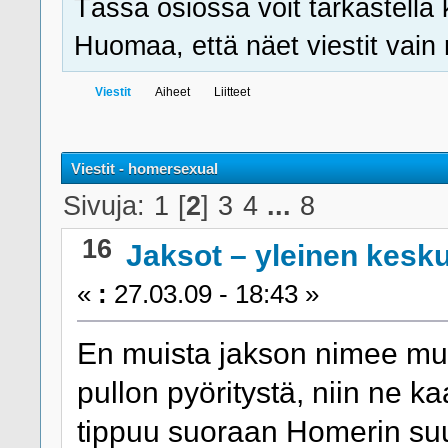
Tässä osiossa voit tarkastella 
Huomaa, että näet viestit vain ni
Viestit
Aiheet
Liitteet
Viestit - homersexual
Sivuja:
1
[
2
]
3
4
...
8
16
Jaksot – yleinen kesk
«
:
27.03.09 - 18:43 »
En muista jakson nimee mut
pullon pyöritystä, niin ne 
tippuu suoraan Homerin su