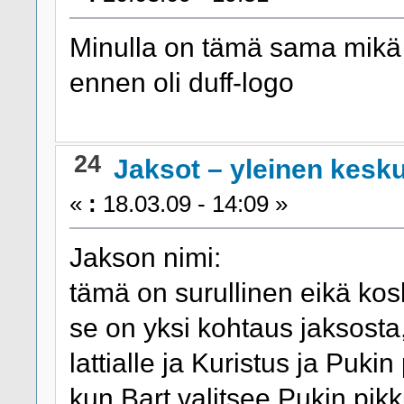
Minulla on tämä sama mikä m
ennen oli duff-logo
24
Jaksot – yleinen kesk
«
:
18.03.09 - 14:09 »
Jakson nimi:
tämä on surullinen eikä ko
se on yksi kohtaus jaksosta
lattialle ja Kuristus ja Puki
kun Bart valitsee Pukin pik