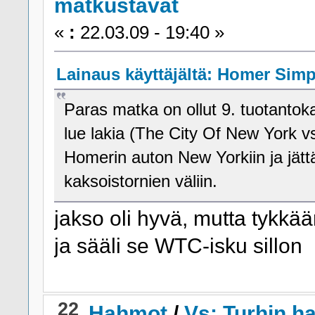
matkustavat
«
:
22.03.09 - 19:40 »
Lainaus käyttäjältä: Homer Simps
Paras matka on ollut 9. tuotantok
lue lakia (The City Of New York v
Homerin auton New Yorkiin ja jät
kaksoistornien väliin.
jakso oli hyvä, mutta tykk
ja sääli se WTC-isku sillon
22
Hahmot
/
Vs: Turhin 