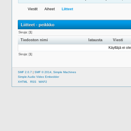
Viestit
Aiheet
Liitteet
Liitteet - peikkko
Sivuja: [
1
]
Tiedoston nimi
latausta
Viesti
Käyttäjä ei ole
Sivuja: [
1
]
SMF 2.0.7
|
SMF © 2014
,
Simple Machines
Simple Audio Video Embedder
XHTML
RSS
WAP2