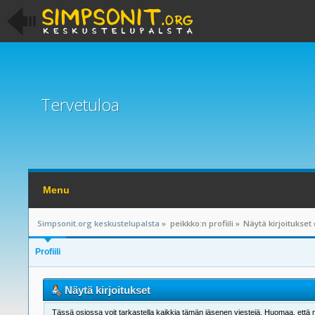
Tervetuloa
Menu
Simpsonit.org keskustelupalsta
»
peikkko:n profiili
»
Näytä kirjoitukset
Profiili
Näytä kirjoitukset
Tässä osiossa voit tarkastella kaikkia tämän jäsenen viestejä. Huomaa, että näet 