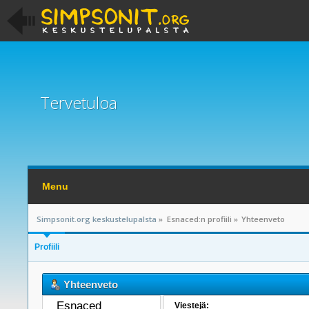
Tervetuloa
Menu
Simpsonit.org keskustelupalsta
»
Esnaced:n profiili
»
Yhteenveto
Profiili
Yhteenveto
Esnaced 
Viestejä: