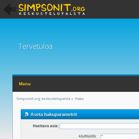
Tervetuloa
Menu
Simpsonit.org keskustelupalsta
»
Haku
Aseta hakuparametrit
Haettava asia:
käyttäjältä: