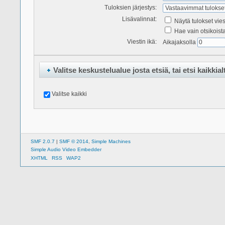
Tuloksien järjestys:
Lisävalinnat:
Näytä tulokset vie
Hae vain otsikoist
Viestin ikä:
Aikajaksolla
Valitse keskustelualue josta etsiä, tai etsi kaikkial
Valitse kaikki
SMF 2.0.7
|
SMF © 2014
,
Simple Machines
Simple Audio Video Embedder
XHTML
RSS
WAP2