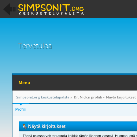
Tervetuloa
Menu
Simpsonit.org keskustelupalsta
»
Dr. Nick:n profiili
»
Näytä kirjoitukset
Profiili
Näytä kirjoitukset
Tässä osiossa voit tarkastella kaikkia tämän jäsenen viestejä. Huomaa, että näet 