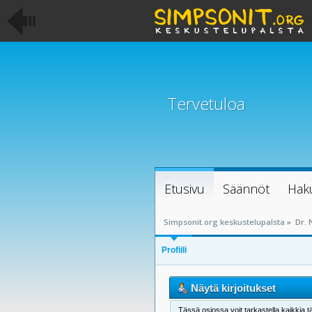
Tervetuloa
Etusivu
Säännöt
Hak
Simpsonit.org keskustelupalsta
»
Dr. N
Profiili
Näytä kirjoitukset
Tässä osiossa voit tarkastella kaikkia tä