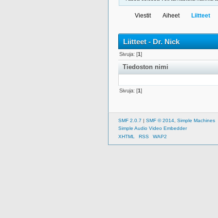
Viestit
Aiheet
Liitteet
Liitteet - Dr. Nick
Sivuja: [
1
]
Tiedoston nimi
Sivuja: [
1
]
SMF 2.0.7
|
SMF © 2014
,
Simple Machines
Simple Audio Video Embedder
XHTML
RSS
WAP2