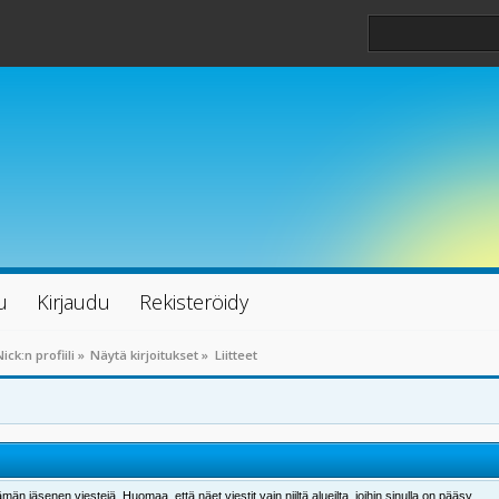
u
Kirjaudu
Rekisteröidy
ick:n profiili
»
Näytä kirjoitukset
»
Liitteet
män jäsenen viestejä. Huomaa, että näet viestit vain niiltä alueilta, joihin sinulla on pääsy.