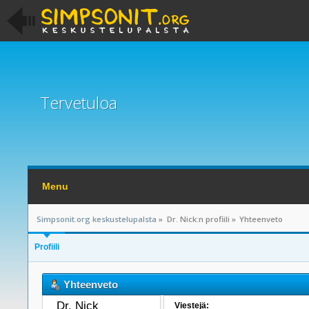
Tervetuloa
Menu
Simpsonit.org keskustelupalsta
»
Dr. Nick:n profiili
»
Yhteenveto
Profiili
Yhteenveto
Dr. Nick 
Viestejä: