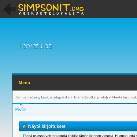
Tervetuloa
Menu
Simpsonit.org keskustelupalsta
»
FrankJScott:n profiili
»
Näytä kirjoitu
Profiili
Näytä kirjoitukset
Tässä osiossa voit tarkastella kaikkia tämän jäsenen viestejä. Huomaa, että näet 