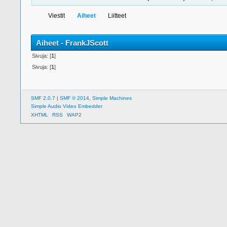
Viestit
Aiheet
Liitteet
Aiheet - FrankJScott
Sivuja: [
1
]
Sivuja: [
1
]
SMF 2.0.7
|
SMF © 2014
,
Simple Machines
Simple Audio Video Embedder
XHTML
RSS
WAP2