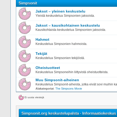
Simpsonit
Jaksot – yleinen keskustelu
Yleistä keskustelua Simpsonien jaksoista.
Jaksot – kausikohtainen keskustelu
Kausikohtaista keskustelua Simpsonien jaksoista.
Hahmot
Keskustelua Simpsonien hahmoista.
Tekijät
Keskustelua Simpsonien tekijöistä.
Oheistuotteet
Keskustelua Simpsoneihin liittyvistä oheistuotteista.
Muu Simpsonit-aiheinen
Keskustelua Simpsonit-aiheista, jotka eivät sovi muihin ka
Alakategoriat
:
The Simpsons Movie
Ei uusia viestejä
Simpsonit.org keskustelupalsta - Informaatiokeskus