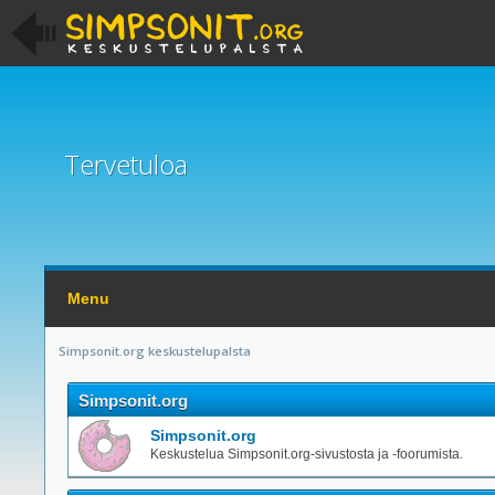
Tervetuloa
Menu
Simpsonit.org keskustelupalsta
Simpsonit.org
Simpsonit.org
Keskustelua Simpsonit.org-sivustosta ja -foorumista.