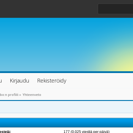
u
Kirjaudu
Rekisteröidy
o:n profiili
»
Yhteenveto
estejä:
177 (0.025 viestiä per päivä)