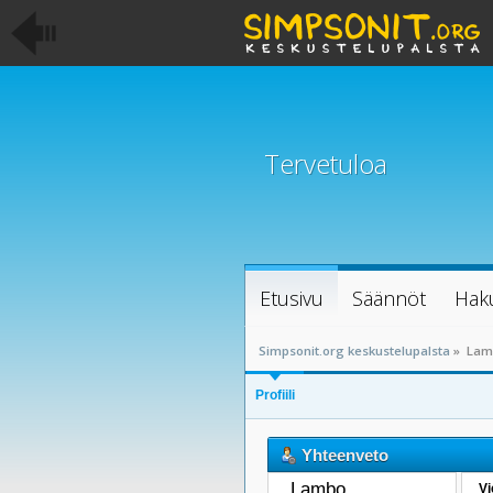
Tervetuloa
Etusivu
Säännöt
Hak
Simpsonit.org keskustelupalsta
»
Lamb
Profiili
Yhteenveto
Lambo 
Vi