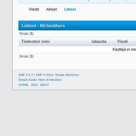
Viestit
Aiheet
Liitteet
Liitteet - MrSmithers
Sivuja: [
1
]
Tiedoston nimi
latausta
Viesti
Käyttäjä ei ole
Sivuja: [
1
]
SMF 2.0.7
|
SMF © 2014
,
Simple Machines
Simple Audio Video Embedder
XHTML
RSS
WAP2