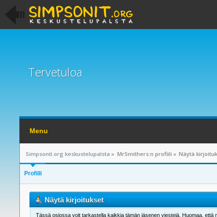
Tervetuloa
Menu
Simpsonit.org keskustelupalsta
»
MrSmithers:n profiili
»
Näytä kirjoitu
Profiili
Näytä kirjoitukset
Tässä osiossa voit tarkastella kaikkia tämän jäsenen viestejä. Huomaa, että näet 