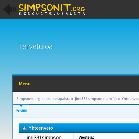
Tervetuloa
Menu
Simpsonit.org keskustelupalsta
»
jimi381simpson:n profiili
»
Yhteenve
Profiili
Yhteenveto
jimi381simpson 
Viestejä: