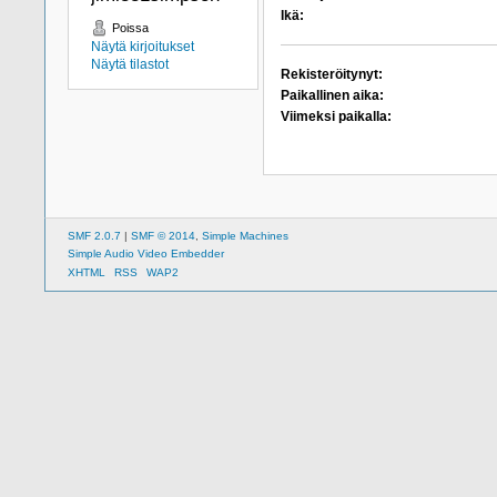
Ikä:
Poissa
Näytä kirjoitukset
Näytä tilastot
Rekisteröitynyt:
Paikallinen aika:
Viimeksi paikalla:
SMF 2.0.7
|
SMF © 2014
,
Simple Machines
Simple Audio Video Embedder
XHTML
RSS
WAP2