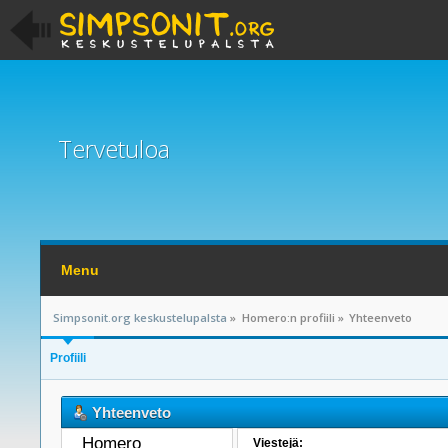
Tervetuloa
Menu
Simpsonit.org keskustelupalsta
»
Homero:n profiili
»
Yhteenveto
Profiili
Yhteenveto
Homero 
Viestejä: